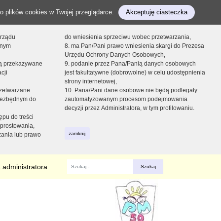
o plików cookies w Twojej przeglądarce.
Akceptuję ciasteczka
orządu
do wniesienia sprzeciwu wobec przetwarzania,
onym
8. ma Pan/Pani prawo wniesienia skargi do Prezesa
Urzędu Ochrony Danych Osobowych,
dą przekazywane
9. podanie przez Pana/Panią danych osobowych
cji
jest fakultatywne (dobrowolne) w celu udostępnienia
strony internetowej,
zetwarzane
10. Pana/Pani dane osobowe nie będą podlegały
niezbędnym do
zautomatyzowanym procesom podejmowania
decyzji przez Administratora, w tym profilowaniu.
ępu do treści
prostowania,
zamknij
zania lub prawo
 administratora
Fraza