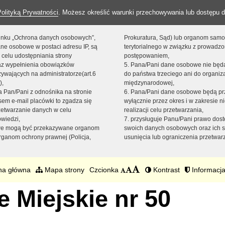
Polityką Prywatności
. Możesz określić warunki przechowywania lub dostępu d
 linku „Ochrona danych osobowych”,
Prokuratura, Sąd) lub organom sam
ne osobowe w postaci adresu IP, są
terytorialnego w związku z prowadz
 celu udostępniania strony
postępowaniem,
raz wypełnienia obowiązków
5. Pana/Pani dane osobowe nie bę
ywających na administratorze(art.6
do państwa trzeciego ani do organiza
),
międzynarodowej,
sta Pan/Pani z odnośnika na stronie
6. Pana/Pani dane osobowe będą pr
em e-mail placówki to zgadza się
wyłącznie przez okres i w zakresie 
zetwarzanie danych w celu
realizacji celu przetwarzania,
owiedzi,
7. przysługuje Panu/Pani prawo dost
we mogą być przekazywane organom
swoich danych osobowych oraz ich s
ganom ochrony prawnej (Policja,
usunięcia lub ograniczenia przetwar
na główna
Mapa strony
Czcionka
Kontrast
Informacja
 Miejskie nr 50