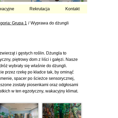
wacyjne
Rekrutacja
Kontakt
goria: Grupa 1
Wyprawa do dżungli
ierząt i gęstych roślin. Dżungla to
yczny, piętrowy dom z liści i gałęzi. Nasze
dróż wybrały się właśnie do dżungli.
ie przez rzekę po kładce tak, by ominąć
amenie, spacer po ścieżce sensorycznej,
raszone zostały piosenkami oraz odgłosami
ystkich w ten egzotyczny, wakacyjny klimat.