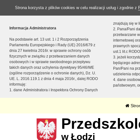
Strona korzysta z plików cookies w celu realizacji usług i zgodnie z
znajdują się w
Informacja Administratora
2. Pana/Pani da
przetwarzane w
Na podstawie art. 13 ust. 1 i 2 Rozporządzenia
internetowej o
Parlamentu Europejskiego i Rady (UE) 2016/679 z
prawnych spocz
dnia 27 kwietnia 2016r. w sprawie ochrony osób
ust.1 lit.c RODO
fizycznych w związku z przetwarzaniem danych
3. jeżeli korzy
osobowych i w sprawie swobodnego przepływu
będącego adres
takich danych oraz uchylenia dyrektywy 95/46/WE
Pan/Pani na pr
(ogólne rozporządzenie o ochronie danych), Dz. U.
udzielenia odp
UE. L. 2016.119.1 z dnia 4 maja 2016r., dalej RODO
4. dane osobo
informuję:
państwowym, or
1. dane Administratora i Inspektora Ochrony Danych
Stro
Przedszkole
w Łodzi