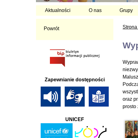
Aktualności
O nas
Grupy
Strona
Powrót
Wyp
Wypraw
niezwyk
Malusz
Zapewnianie dostępności
Podcza
wszyst
oraz p
prosto
UNICEF