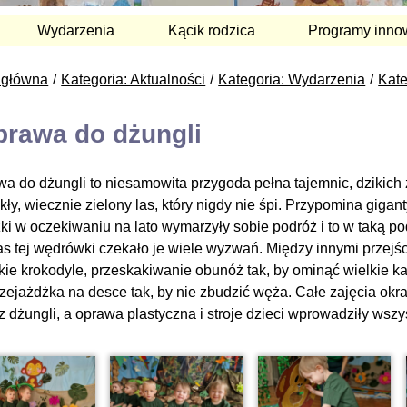
Wydarzenia
Kącik rodzica
Programy inno
 główna
Kategoria: Aktualności
Kategoria: Wydarzenia
Kate
rawa do dżungli
a do dżungli to niesamowita przygoda pełna tajemnic, dzikich zw
ły, wiecznie zielony las, który nigdy nie śpi. Przypomina gigant
ki w oczekiwaniu na lato wymarzyły sobie podróż i to w taką po
s tej wędrówki czekało je wiele wyzwań. Między innymi przejśc
kie krokodyle, przeskakiwanie obunóż tak, by ominąć wielkie k
rzejażdżka na desce tak, by nie zbudzić węża. Całe zajęcia ok
 z dżungli, a oprawa plastyczna i stroje dzieci wprowadziły wsz