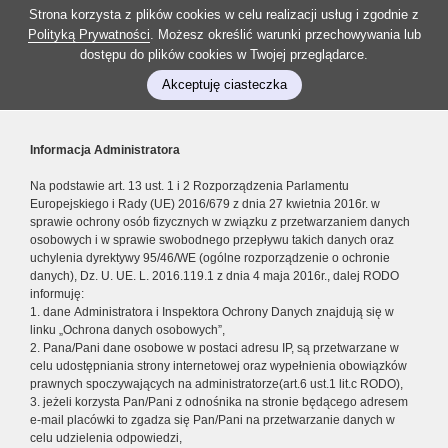
Strona korzysta z plików cookies w celu realizacji usług i zgodnie z
Polityką Prywatności
. Możesz określić warunki przechowywania lub
dostępu do plików cookies w Twojej przeglądarce.
Akceptuję ciasteczka
Informacja Administratora
Na podstawie art. 13 ust. 1 i 2 Rozporządzenia Parlamentu
Europejskiego i Rady (UE) 2016/679 z dnia 27 kwietnia 2016r. w
sprawie ochrony osób fizycznych w związku z przetwarzaniem danych
osobowych i w sprawie swobodnego przepływu takich danych oraz
uchylenia dyrektywy 95/46/WE (ogólne rozporządzenie o ochronie
danych), Dz. U. UE. L. 2016.119.1 z dnia 4 maja 2016r., dalej RODO
informuję:
1. dane Administratora i Inspektora Ochrony Danych znajdują się w
linku „Ochrona danych osobowych”,
2. Pana/Pani dane osobowe w postaci adresu IP, są przetwarzane w
celu udostępniania strony internetowej oraz wypełnienia obowiązków
prawnych spoczywających na administratorze(art.6 ust.1 lit.c RODO),
3. jeżeli korzysta Pan/Pani z odnośnika na stronie będącego adresem
e-mail placówki to zgadza się Pan/Pani na przetwarzanie danych w
celu udzielenia odpowiedzi,