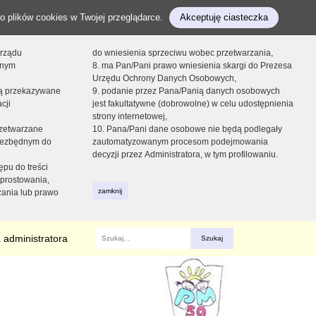
o plików cookies w Twojej przeglądarce.
Akceptuję ciasteczka
orządu
do wniesienia sprzeciwu wobec przetwarzania,
onym
8. ma Pan/Pani prawo wniesienia skargi do Prezesa
Urzędu Ochrony Danych Osobowych,
dą przekazywane
9. podanie przez Pana/Panią danych osobowych
cji
jest fakultatywne (dobrowolne) w celu udostępnienia
strony internetowej,
zetwarzane
10. Pana/Pani dane osobowe nie będą podlegały
niezbędnym do
zautomatyzowanym procesom podejmowania
decyzji przez Administratora, w tym profilowaniu.
ępu do treści
prostowania,
zamknij
zania lub prawo
 administratora
Fraza