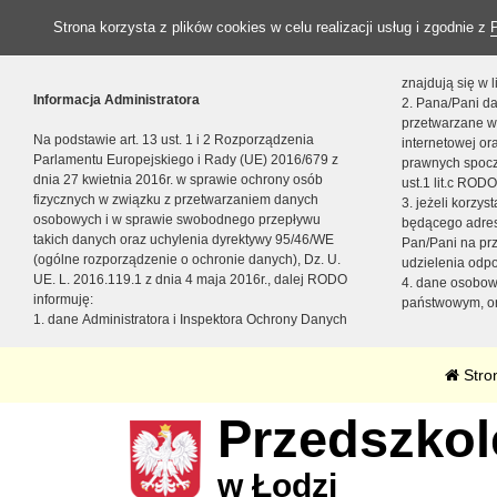
Strona korzysta z plików cookies w celu realizacji usług i zgodnie z
znajdują się w
Informacja Administratora
2. Pana/Pani da
przetwarzane w
Na podstawie art. 13 ust. 1 i 2 Rozporządzenia
internetowej o
Parlamentu Europejskiego i Rady (UE) 2016/679 z
prawnych spocz
dnia 27 kwietnia 2016r. w sprawie ochrony osób
ust.1 lit.c RODO
fizycznych w związku z przetwarzaniem danych
3. jeżeli korzy
osobowych i w sprawie swobodnego przepływu
będącego adres
takich danych oraz uchylenia dyrektywy 95/46/WE
Pan/Pani na pr
(ogólne rozporządzenie o ochronie danych), Dz. U.
udzielenia odp
UE. L. 2016.119.1 z dnia 4 maja 2016r., dalej RODO
4. dane osobo
informuję:
państwowym, or
1. dane Administratora i Inspektora Ochrony Danych
Stro
Przedszkole
w Łodzi