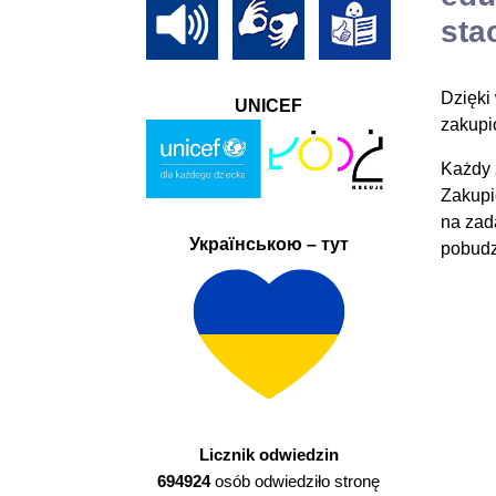
sta
Dzięki
UNICEF
zakupi
Każdy 
Zakupi
na zad
Українською – тут
pobudz
Licznik odwiedzin
694924
osób odwiedziło stronę