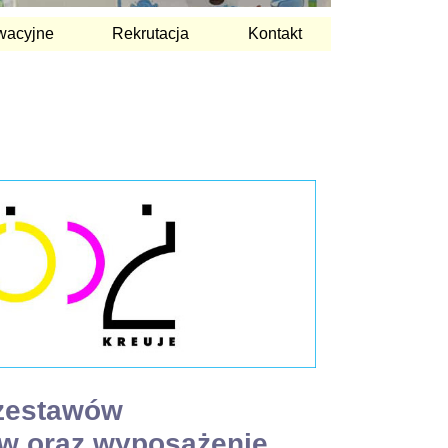
wacyjne
Rekrutacja
Kontakt
 zestawów
w oraz wyposażenie