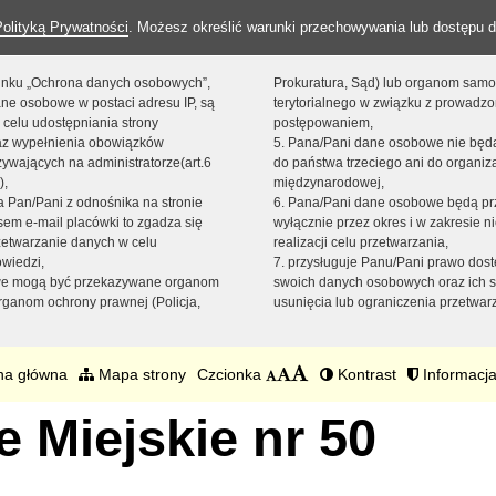
Polityką Prywatności
. Możesz określić warunki przechowywania lub dostępu d
 linku „Ochrona danych osobowych”,
Prokuratura, Sąd) lub organom sam
ne osobowe w postaci adresu IP, są
terytorialnego w związku z prowadz
 celu udostępniania strony
postępowaniem,
raz wypełnienia obowiązków
5. Pana/Pani dane osobowe nie bę
ywających na administratorze(art.6
do państwa trzeciego ani do organiza
),
międzynarodowej,
sta Pan/Pani z odnośnika na stronie
6. Pana/Pani dane osobowe będą pr
em e-mail placówki to zgadza się
wyłącznie przez okres i w zakresie 
zetwarzanie danych w celu
realizacji celu przetwarzania,
owiedzi,
7. przysługuje Panu/Pani prawo dost
we mogą być przekazywane organom
swoich danych osobowych oraz ich s
ganom ochrony prawnej (Policja,
usunięcia lub ograniczenia przetwar
na główna
Mapa strony
Czcionka
Kontrast
Informacja
 Miejskie nr 50