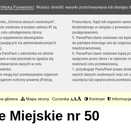
Polityką Prywatności
. Możesz określić warunki przechowywania lub dostępu d
 linku „Ochrona danych osobowych”,
Prokuratura, Sąd) lub organom sam
ne osobowe w postaci adresu IP, są
terytorialnego w związku z prowadz
 celu udostępniania strony
postępowaniem,
raz wypełnienia obowiązków
5. Pana/Pani dane osobowe nie bę
ywających na administratorze(art.6
do państwa trzeciego ani do organiza
),
międzynarodowej,
sta Pan/Pani z odnośnika na stronie
6. Pana/Pani dane osobowe będą pr
em e-mail placówki to zgadza się
wyłącznie przez okres i w zakresie 
zetwarzanie danych w celu
realizacji celu przetwarzania,
owiedzi,
7. przysługuje Panu/Pani prawo dost
we mogą być przekazywane organom
swoich danych osobowych oraz ich s
ganom ochrony prawnej (Policja,
usunięcia lub ograniczenia przetwar
na główna
Mapa strony
Czcionka
Kontrast
Informacja
 Miejskie nr 50