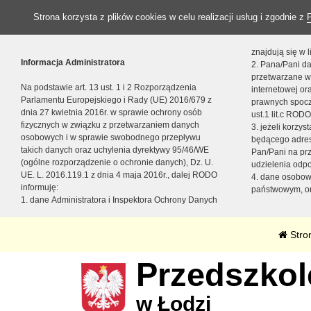
Strona korzysta z plików cookies w celu realizacji usług i zgodnie z
znajdują się w
Informacja Administratora
2. Pana/Pani da
przetwarzane w
Na podstawie art. 13 ust. 1 i 2 Rozporządzenia
internetowej o
Parlamentu Europejskiego i Rady (UE) 2016/679 z
prawnych spocz
dnia 27 kwietnia 2016r. w sprawie ochrony osób
ust.1 lit.c RODO
fizycznych w związku z przetwarzaniem danych
3. jeżeli korzy
osobowych i w sprawie swobodnego przepływu
będącego adres
takich danych oraz uchylenia dyrektywy 95/46/WE
Pan/Pani na pr
(ogólne rozporządzenie o ochronie danych), Dz. U.
udzielenia odp
UE. L. 2016.119.1 z dnia 4 maja 2016r., dalej RODO
4. dane osobo
informuję:
państwowym, or
1. dane Administratora i Inspektora Ochrony Danych
Stro
Przedszkole
w Łodzi