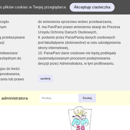
o plików cookies w Twojej przeglądarce.
Akceptuję ciasteczka
orządu
do wniesienia sprzeciwu wobec przetwarzania,
onym
8. ma Pan/Pani prawo wniesienia skargi do Prezesa
Urzędu Ochrony Danych Osobowych,
dą przekazywane
9. podanie przez Pana/Panią danych osobowych
cji
jest fakultatywne (dobrowolne) w celu udostępnienia
strony internetowej,
zetwarzane
10. Pana/Pani dane osobowe nie będą podlegały
niezbędnym do
zautomatyzowanym procesom podejmowania
decyzji przez Administratora, w tym profilowaniu.
ępu do treści
prostowania,
zamknij
zania lub prawo
 administratora
Fraza