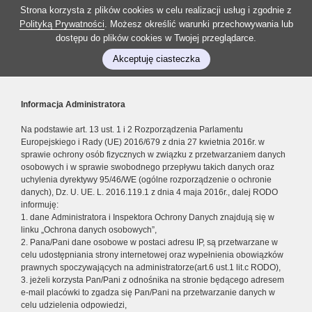
Strona korzysta z plików cookies w celu realizacji usług i zgodnie z
Polityką Prywatności
. Możesz określić warunki przechowywania lub
dostępu do plików cookies w Twojej przeglądarce.
Akceptuję ciasteczka
Informacja Administratora
Na podstawie art. 13 ust. 1 i 2 Rozporządzenia Parlamentu
Europejskiego i Rady (UE) 2016/679 z dnia 27 kwietnia 2016r. w
sprawie ochrony osób fizycznych w związku z przetwarzaniem danych
osobowych i w sprawie swobodnego przepływu takich danych oraz
uchylenia dyrektywy 95/46/WE (ogólne rozporządzenie o ochronie
danych), Dz. U. UE. L. 2016.119.1 z dnia 4 maja 2016r., dalej RODO
informuję:
1. dane Administratora i Inspektora Ochrony Danych znajdują się w
linku „Ochrona danych osobowych”,
2. Pana/Pani dane osobowe w postaci adresu IP, są przetwarzane w
celu udostępniania strony internetowej oraz wypełnienia obowiązków
prawnych spoczywających na administratorze(art.6 ust.1 lit.c RODO),
3. jeżeli korzysta Pan/Pani z odnośnika na stronie będącego adresem
e-mail placówki to zgadza się Pan/Pani na przetwarzanie danych w
celu udzielenia odpowiedzi,