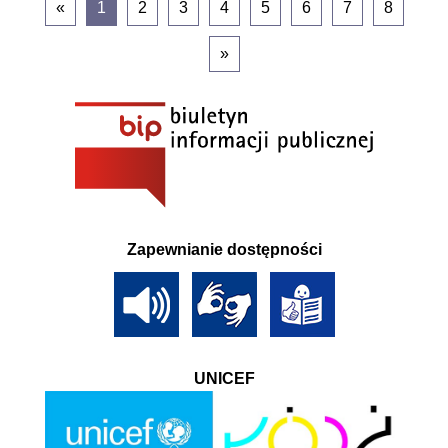
«
1
2
3
4
5
6
7
8
»
Zapewnianie dostępności
UNICEF