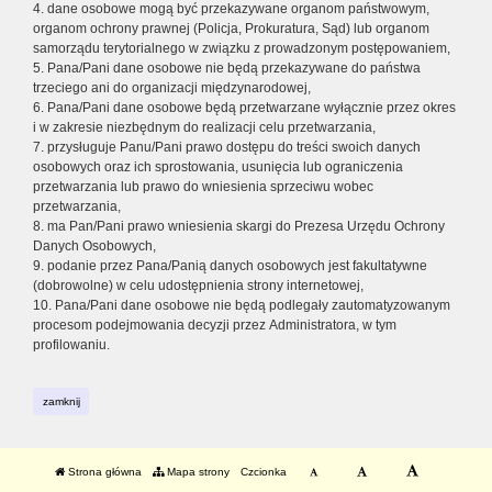
4. dane osobowe mogą być przekazywane organom państwowym,
organom ochrony prawnej (Policja, Prokuratura, Sąd) lub organom
samorządu terytorialnego w związku z prowadzonym postępowaniem,
5. Pana/Pani dane osobowe nie będą przekazywane do państwa
trzeciego ani do organizacji międzynarodowej,
6. Pana/Pani dane osobowe będą przetwarzane wyłącznie przez okres
i w zakresie niezbędnym do realizacji celu przetwarzania,
7. przysługuje Panu/Pani prawo dostępu do treści swoich danych
osobowych oraz ich sprostowania, usunięcia lub ograniczenia
przetwarzania lub prawo do wniesienia sprzeciwu wobec
przetwarzania,
8. ma Pan/Pani prawo wniesienia skargi do Prezesa Urzędu Ochrony
Danych Osobowych,
9. podanie przez Pana/Panią danych osobowych jest fakultatywne
(dobrowolne) w celu udostępnienia strony internetowej,
10. Pana/Pani dane osobowe nie będą podlegały zautomatyzowanym
procesom podejmowania decyzji przez Administratora, w tym
profilowaniu.
zamknij
Strona główna
Mapa strony
Czcionka