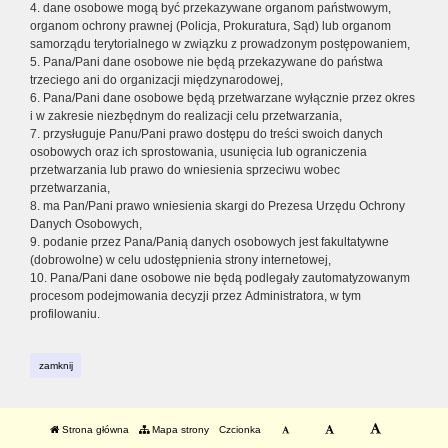
4. dane osobowe mogą być przekazywane organom państwowym,
organom ochrony prawnej (Policja, Prokuratura, Sąd) lub organom
samorządu terytorialnego w związku z prowadzonym postępowaniem,
5. Pana/Pani dane osobowe nie będą przekazywane do państwa
trzeciego ani do organizacji międzynarodowej,
6. Pana/Pani dane osobowe będą przetwarzane wyłącznie przez okres
i w zakresie niezbędnym do realizacji celu przetwarzania,
7. przysługuje Panu/Pani prawo dostępu do treści swoich danych
osobowych oraz ich sprostowania, usunięcia lub ograniczenia
przetwarzania lub prawo do wniesienia sprzeciwu wobec
przetwarzania,
8. ma Pan/Pani prawo wniesienia skargi do Prezesa Urzędu Ochrony
Danych Osobowych,
9. podanie przez Pana/Panią danych osobowych jest fakultatywne
(dobrowolne) w celu udostępnienia strony internetowej,
10. Pana/Pani dane osobowe nie będą podlegały zautomatyzowanym
procesom podejmowania decyzji przez Administratora, w tym
profilowaniu.
zamknij
Strona główna
Mapa strony
Czcionka