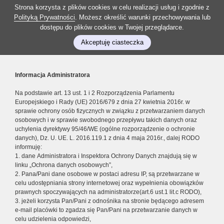
Strona korzysta z plików cookies w celu realizacji usług i zgodnie z
Polityką Prywatności
. Możesz określić warunki przechowywania lub
dostępu do plików cookies w Twojej przeglądarce.
Akceptuję ciasteczka
Informacja Administratora
Na podstawie art. 13 ust. 1 i 2 Rozporządzenia Parlamentu
Europejskiego i Rady (UE) 2016/679 z dnia 27 kwietnia 2016r. w
sprawie ochrony osób fizycznych w związku z przetwarzaniem danych
osobowych i w sprawie swobodnego przepływu takich danych oraz
uchylenia dyrektywy 95/46/WE (ogólne rozporządzenie o ochronie
danych), Dz. U. UE. L. 2016.119.1 z dnia 4 maja 2016r., dalej RODO
informuję:
1. dane Administratora i Inspektora Ochrony Danych znajdują się w
linku „Ochrona danych osobowych”,
2. Pana/Pani dane osobowe w postaci adresu IP, są przetwarzane w
celu udostępniania strony internetowej oraz wypełnienia obowiązków
prawnych spoczywających na administratorze(art.6 ust.1 lit.c RODO),
3. jeżeli korzysta Pan/Pani z odnośnika na stronie będącego adresem
e-mail placówki to zgadza się Pan/Pani na przetwarzanie danych w
celu udzielenia odpowiedzi,