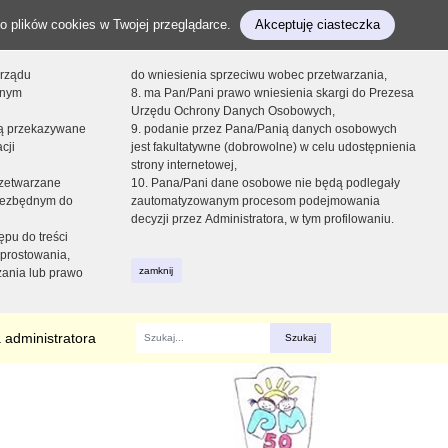
o plików cookies w Twojej przeglądarce.
Akceptuję ciasteczka
orządu
do wniesienia sprzeciwu wobec przetwarzania,
onym
8. ma Pan/Pani prawo wniesienia skargi do Prezesa
Urzędu Ochrony Danych Osobowych,
dą przekazywane
9. podanie przez Pana/Panią danych osobowych
cji
jest fakultatywne (dobrowolne) w celu udostępnienia
strony internetowej,
zetwarzane
10. Pana/Pani dane osobowe nie będą podlegały
niezbędnym do
zautomatyzowanym procesom podejmowania
decyzji przez Administratora, w tym profilowaniu.
ępu do treści
prostowania,
zamknij
zania lub prawo
 administratora
Fraza