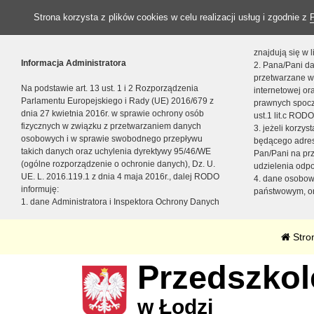
Strona korzysta z plików cookies w celu realizacji usług i zgodnie z
znajdują się w
Informacja Administratora
2. Pana/Pani da
przetwarzane w
Na podstawie art. 13 ust. 1 i 2 Rozporządzenia
internetowej o
Parlamentu Europejskiego i Rady (UE) 2016/679 z
prawnych spocz
dnia 27 kwietnia 2016r. w sprawie ochrony osób
ust.1 lit.c RODO
fizycznych w związku z przetwarzaniem danych
3. jeżeli korzy
osobowych i w sprawie swobodnego przepływu
będącego adres
takich danych oraz uchylenia dyrektywy 95/46/WE
Pan/Pani na pr
(ogólne rozporządzenie o ochronie danych), Dz. U.
udzielenia odp
UE. L. 2016.119.1 z dnia 4 maja 2016r., dalej RODO
4. dane osobo
informuję:
państwowym, or
1. dane Administratora i Inspektora Ochrony Danych
Stro
Przedszkole
w Łodzi