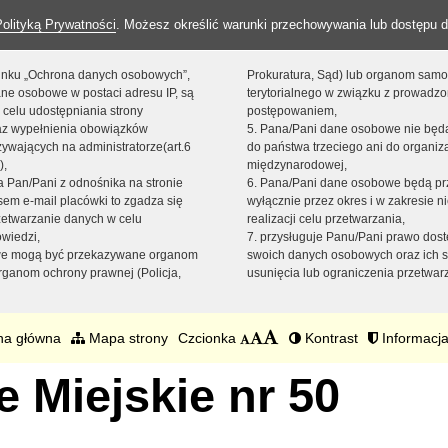
Polityką Prywatności
. Możesz określić warunki przechowywania lub dostępu d
 linku „Ochrona danych osobowych”,
Prokuratura, Sąd) lub organom sam
ne osobowe w postaci adresu IP, są
terytorialnego w związku z prowadz
 celu udostępniania strony
postępowaniem,
raz wypełnienia obowiązków
5. Pana/Pani dane osobowe nie bę
ywających na administratorze(art.6
do państwa trzeciego ani do organiza
),
międzynarodowej,
sta Pan/Pani z odnośnika na stronie
6. Pana/Pani dane osobowe będą pr
em e-mail placówki to zgadza się
wyłącznie przez okres i w zakresie 
zetwarzanie danych w celu
realizacji celu przetwarzania,
owiedzi,
7. przysługuje Panu/Pani prawo dost
we mogą być przekazywane organom
swoich danych osobowych oraz ich s
ganom ochrony prawnej (Policja,
usunięcia lub ograniczenia przetwar
na główna
Mapa strony
Czcionka
Kontrast
Informacja
 Miejskie nr 50