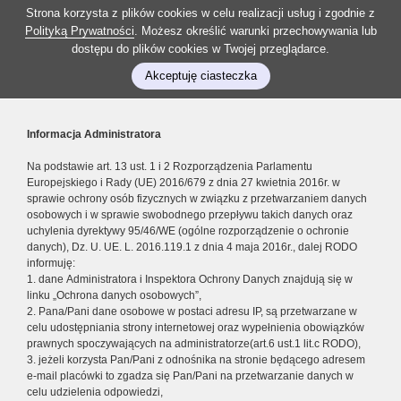
Strona korzysta z plików cookies w celu realizacji usług i zgodnie z
Polityką Prywatności
. Możesz określić warunki przechowywania lub
dostępu do plików cookies w Twojej przeglądarce.
Akceptuję ciasteczka
Informacja Administratora
Na podstawie art. 13 ust. 1 i 2 Rozporządzenia Parlamentu
Europejskiego i Rady (UE) 2016/679 z dnia 27 kwietnia 2016r. w
sprawie ochrony osób fizycznych w związku z przetwarzaniem danych
osobowych i w sprawie swobodnego przepływu takich danych oraz
uchylenia dyrektywy 95/46/WE (ogólne rozporządzenie o ochronie
danych), Dz. U. UE. L. 2016.119.1 z dnia 4 maja 2016r., dalej RODO
informuję:
1. dane Administratora i Inspektora Ochrony Danych znajdują się w
linku „Ochrona danych osobowych”,
2. Pana/Pani dane osobowe w postaci adresu IP, są przetwarzane w
celu udostępniania strony internetowej oraz wypełnienia obowiązków
prawnych spoczywających na administratorze(art.6 ust.1 lit.c RODO),
3. jeżeli korzysta Pan/Pani z odnośnika na stronie będącego adresem
e-mail placówki to zgadza się Pan/Pani na przetwarzanie danych w
celu udzielenia odpowiedzi,