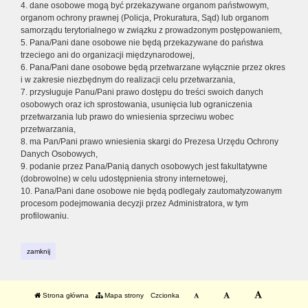
4. dane osobowe mogą być przekazywane organom państwowym,
organom ochrony prawnej (Policja, Prokuratura, Sąd) lub organom
samorządu terytorialnego w związku z prowadzonym postępowaniem,
5. Pana/Pani dane osobowe nie będą przekazywane do państwa
trzeciego ani do organizacji międzynarodowej,
6. Pana/Pani dane osobowe będą przetwarzane wyłącznie przez okres
i w zakresie niezbędnym do realizacji celu przetwarzania,
7. przysługuje Panu/Pani prawo dostępu do treści swoich danych
osobowych oraz ich sprostowania, usunięcia lub ograniczenia
przetwarzania lub prawo do wniesienia sprzeciwu wobec
przetwarzania,
8. ma Pan/Pani prawo wniesienia skargi do Prezesa Urzędu Ochrony
Danych Osobowych,
9. podanie przez Pana/Panią danych osobowych jest fakultatywne
(dobrowolne) w celu udostępnienia strony internetowej,
10. Pana/Pani dane osobowe nie będą podlegały zautomatyzowanym
procesom podejmowania decyzji przez Administratora, w tym
profilowaniu.
zamknij
Strona główna
Mapa strony
Czcionka