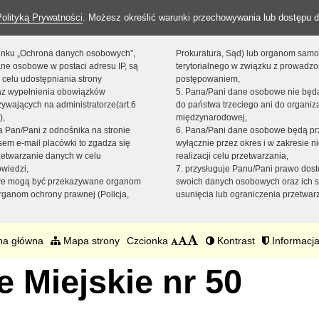
Polityką Prywatności
. Możesz określić warunki przechowywania lub dostępu d
 linku „Ochrona danych osobowych”,
Prokuratura, Sąd) lub organom sam
ne osobowe w postaci adresu IP, są
terytorialnego w związku z prowadz
 celu udostępniania strony
postępowaniem,
raz wypełnienia obowiązków
5. Pana/Pani dane osobowe nie bę
ywających na administratorze(art.6
do państwa trzeciego ani do organiza
),
międzynarodowej,
sta Pan/Pani z odnośnika na stronie
6. Pana/Pani dane osobowe będą pr
em e-mail placówki to zgadza się
wyłącznie przez okres i w zakresie 
zetwarzanie danych w celu
realizacji celu przetwarzania,
owiedzi,
7. przysługuje Panu/Pani prawo dost
we mogą być przekazywane organom
swoich danych osobowych oraz ich s
ganom ochrony prawnej (Policja,
usunięcia lub ograniczenia przetwar
na główna
Mapa strony
Czcionka
Kontrast
Informacja
 Miejskie nr 50