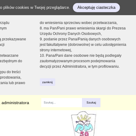
o plików cookies w Twojej przeglądarce.
Akceptuję ciasteczka
orządu
do wniesienia sprzeciwu wobec przetwarzania,
onym
8. ma Pan/Pani prawo wniesienia skargi do Prezesa
Urzędu Ochrony Danych Osobowych,
dą przekazywane
9. podanie przez Pana/Panią danych osobowych
cji
jest fakultatywne (dobrowolne) w celu udostępnienia
strony internetowej,
zetwarzane
10. Pana/Pani dane osobowe nie będą podlegały
niezbędnym do
zautomatyzowanym procesom podejmowania
decyzji przez Administratora, w tym profilowaniu.
ępu do treści
prostowania,
zamknij
zania lub prawo
 administratora
Fraza