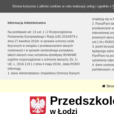
Strona korzysta z plików cookies w celu realizacji usług i zgodnie z
znajdują się w
Informacja Administratora
2. Pana/Pani da
przetwarzane w
Na podstawie art. 13 ust. 1 i 2 Rozporządzenia
internetowej o
Parlamentu Europejskiego i Rady (UE) 2016/679 z
prawnych spocz
dnia 27 kwietnia 2016r. w sprawie ochrony osób
ust.1 lit.c RODO
fizycznych w związku z przetwarzaniem danych
3. jeżeli korzy
osobowych i w sprawie swobodnego przepływu
będącego adres
takich danych oraz uchylenia dyrektywy 95/46/WE
Pan/Pani na pr
(ogólne rozporządzenie o ochronie danych), Dz. U.
udzielenia odp
UE. L. 2016.119.1 z dnia 4 maja 2016r., dalej RODO
4. dane osobo
informuję:
państwowym, or
1. dane Administratora i Inspektora Ochrony Danych
Stro
Przedszkole
w Łodzi