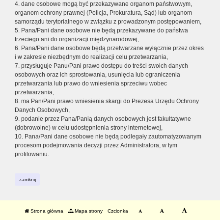
4. dane osobowe mogą być przekazywane organom państwowym,
organom ochrony prawnej (Policja, Prokuratura, Sąd) lub organom
samorządu terytorialnego w związku z prowadzonym postępowaniem,
5. Pana/Pani dane osobowe nie będą przekazywane do państwa
trzeciego ani do organizacji międzynarodowej,
6. Pana/Pani dane osobowe będą przetwarzane wyłącznie przez okres
i w zakresie niezbędnym do realizacji celu przetwarzania,
7. przysługuje Panu/Pani prawo dostępu do treści swoich danych
osobowych oraz ich sprostowania, usunięcia lub ograniczenia
przetwarzania lub prawo do wniesienia sprzeciwu wobec
przetwarzania,
8. ma Pan/Pani prawo wniesienia skargi do Prezesa Urzędu Ochrony
Danych Osobowych,
9. podanie przez Pana/Panią danych osobowych jest fakultatywne
(dobrowolne) w celu udostępnienia strony internetowej,
10. Pana/Pani dane osobowe nie będą podlegały zautomatyzowanym
procesom podejmowania decyzji przez Administratora, w tym
profilowaniu.
zamknij
Strona główna
Mapa strony
Czcionka