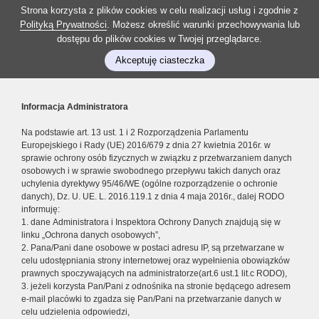
Strona korzysta z plików cookies w celu realizacji usług i zgodnie z
Polityką Prywatności
. Możesz określić warunki przechowywania lub
dostępu do plików cookies w Twojej przeglądarce.
Akceptuję ciasteczka
Informacja Administratora
Na podstawie art. 13 ust. 1 i 2 Rozporządzenia Parlamentu
Europejskiego i Rady (UE) 2016/679 z dnia 27 kwietnia 2016r. w
sprawie ochrony osób fizycznych w związku z przetwarzaniem danych
osobowych i w sprawie swobodnego przepływu takich danych oraz
uchylenia dyrektywy 95/46/WE (ogólne rozporządzenie o ochronie
danych), Dz. U. UE. L. 2016.119.1 z dnia 4 maja 2016r., dalej RODO
informuję:
1. dane Administratora i Inspektora Ochrony Danych znajdują się w
linku „Ochrona danych osobowych”,
2. Pana/Pani dane osobowe w postaci adresu IP, są przetwarzane w
celu udostępniania strony internetowej oraz wypełnienia obowiązków
prawnych spoczywających na administratorze(art.6 ust.1 lit.c RODO),
3. jeżeli korzysta Pan/Pani z odnośnika na stronie będącego adresem
e-mail placówki to zgadza się Pan/Pani na przetwarzanie danych w
celu udzielenia odpowiedzi,