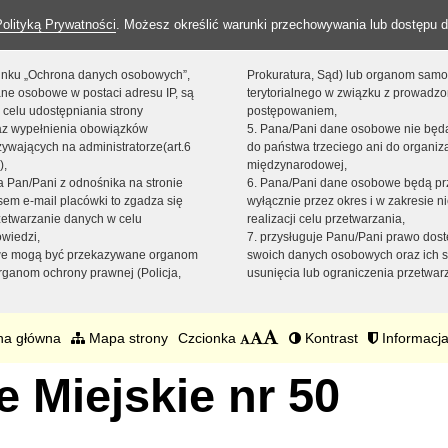
Polityką Prywatności
. Możesz określić warunki przechowywania lub dostępu d
 linku „Ochrona danych osobowych”,
Prokuratura, Sąd) lub organom sam
ne osobowe w postaci adresu IP, są
terytorialnego w związku z prowadz
 celu udostępniania strony
postępowaniem,
raz wypełnienia obowiązków
5. Pana/Pani dane osobowe nie bę
ywających na administratorze(art.6
do państwa trzeciego ani do organiza
),
międzynarodowej,
sta Pan/Pani z odnośnika na stronie
6. Pana/Pani dane osobowe będą pr
em e-mail placówki to zgadza się
wyłącznie przez okres i w zakresie 
zetwarzanie danych w celu
realizacji celu przetwarzania,
owiedzi,
7. przysługuje Panu/Pani prawo dost
we mogą być przekazywane organom
swoich danych osobowych oraz ich s
ganom ochrony prawnej (Policja,
usunięcia lub ograniczenia przetwar
na główna
Mapa strony
Czcionka
Kontrast
Informacja
 Miejskie nr 50