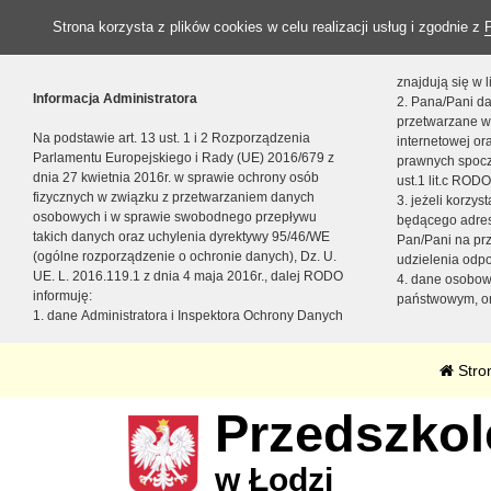
Strona korzysta z plików cookies w celu realizacji usług i zgodnie z
znajdują się w
Informacja Administratora
2. Pana/Pani da
przetwarzane w
Na podstawie art. 13 ust. 1 i 2 Rozporządzenia
internetowej o
Parlamentu Europejskiego i Rady (UE) 2016/679 z
prawnych spocz
dnia 27 kwietnia 2016r. w sprawie ochrony osób
ust.1 lit.c RODO
fizycznych w związku z przetwarzaniem danych
3. jeżeli korzy
osobowych i w sprawie swobodnego przepływu
będącego adres
takich danych oraz uchylenia dyrektywy 95/46/WE
Pan/Pani na pr
(ogólne rozporządzenie o ochronie danych), Dz. U.
udzielenia odp
UE. L. 2016.119.1 z dnia 4 maja 2016r., dalej RODO
4. dane osobo
informuję:
państwowym, or
1. dane Administratora i Inspektora Ochrony Danych
Stro
Przedszkole
w Łodzi