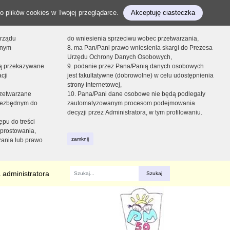
o plików cookies w Twojej przeglądarce.
Akceptuję ciasteczka
orządu
do wniesienia sprzeciwu wobec przetwarzania,
onym
8. ma Pan/Pani prawo wniesienia skargi do Prezesa
Urzędu Ochrony Danych Osobowych,
dą przekazywane
9. podanie przez Pana/Panią danych osobowych
cji
jest fakultatywne (dobrowolne) w celu udostępnienia
strony internetowej,
zetwarzane
10. Pana/Pani dane osobowe nie będą podlegały
niezbędnym do
zautomatyzowanym procesom podejmowania
decyzji przez Administratora, w tym profilowaniu.
ępu do treści
prostowania,
zamknij
zania lub prawo
 administratora
Fraza