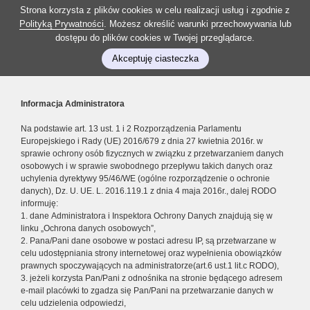
Strona korzysta z plików cookies w celu realizacji usług i zgodnie z
Polityką Prywatności
. Możesz określić warunki przechowywania lub
dostępu do plików cookies w Twojej przeglądarce.
Akceptuję ciasteczka
Informacja Administratora
Na podstawie art. 13 ust. 1 i 2 Rozporządzenia Parlamentu
Europejskiego i Rady (UE) 2016/679 z dnia 27 kwietnia 2016r. w
sprawie ochrony osób fizycznych w związku z przetwarzaniem danych
osobowych i w sprawie swobodnego przepływu takich danych oraz
uchylenia dyrektywy 95/46/WE (ogólne rozporządzenie o ochronie
danych), Dz. U. UE. L. 2016.119.1 z dnia 4 maja 2016r., dalej RODO
informuję:
1. dane Administratora i Inspektora Ochrony Danych znajdują się w
linku „Ochrona danych osobowych”,
2. Pana/Pani dane osobowe w postaci adresu IP, są przetwarzane w
celu udostępniania strony internetowej oraz wypełnienia obowiązków
prawnych spoczywających na administratorze(art.6 ust.1 lit.c RODO),
3. jeżeli korzysta Pan/Pani z odnośnika na stronie będącego adresem
e-mail placówki to zgadza się Pan/Pani na przetwarzanie danych w
celu udzielenia odpowiedzi,