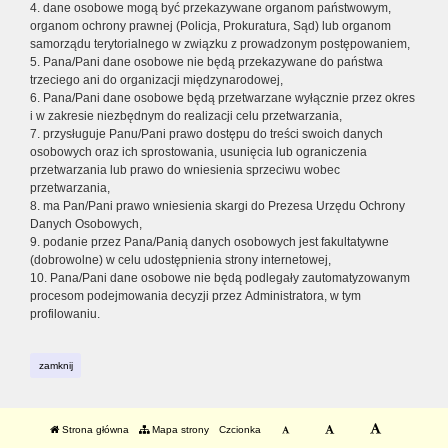
4. dane osobowe mogą być przekazywane organom państwowym,
organom ochrony prawnej (Policja, Prokuratura, Sąd) lub organom
samorządu terytorialnego w związku z prowadzonym postępowaniem,
5. Pana/Pani dane osobowe nie będą przekazywane do państwa
trzeciego ani do organizacji międzynarodowej,
6. Pana/Pani dane osobowe będą przetwarzane wyłącznie przez okres
i w zakresie niezbędnym do realizacji celu przetwarzania,
7. przysługuje Panu/Pani prawo dostępu do treści swoich danych
osobowych oraz ich sprostowania, usunięcia lub ograniczenia
przetwarzania lub prawo do wniesienia sprzeciwu wobec
przetwarzania,
8. ma Pan/Pani prawo wniesienia skargi do Prezesa Urzędu Ochrony
Danych Osobowych,
9. podanie przez Pana/Panią danych osobowych jest fakultatywne
(dobrowolne) w celu udostępnienia strony internetowej,
10. Pana/Pani dane osobowe nie będą podlegały zautomatyzowanym
procesom podejmowania decyzji przez Administratora, w tym
profilowaniu.
zamknij
Strona główna
Mapa strony
Czcionka