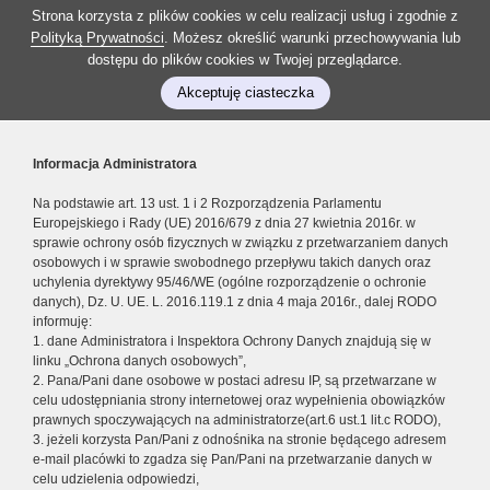
Strona korzysta z plików cookies w celu realizacji usług i zgodnie z
Polityką Prywatności
. Możesz określić warunki przechowywania lub
dostępu do plików cookies w Twojej przeglądarce.
Akceptuję ciasteczka
Informacja Administratora
Na podstawie art. 13 ust. 1 i 2 Rozporządzenia Parlamentu
Europejskiego i Rady (UE) 2016/679 z dnia 27 kwietnia 2016r. w
sprawie ochrony osób fizycznych w związku z przetwarzaniem danych
osobowych i w sprawie swobodnego przepływu takich danych oraz
uchylenia dyrektywy 95/46/WE (ogólne rozporządzenie o ochronie
danych), Dz. U. UE. L. 2016.119.1 z dnia 4 maja 2016r., dalej RODO
informuję:
1. dane Administratora i Inspektora Ochrony Danych znajdują się w
linku „Ochrona danych osobowych”,
2. Pana/Pani dane osobowe w postaci adresu IP, są przetwarzane w
celu udostępniania strony internetowej oraz wypełnienia obowiązków
prawnych spoczywających na administratorze(art.6 ust.1 lit.c RODO),
3. jeżeli korzysta Pan/Pani z odnośnika na stronie będącego adresem
e-mail placówki to zgadza się Pan/Pani na przetwarzanie danych w
celu udzielenia odpowiedzi,