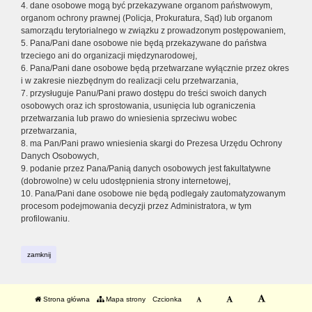
4. dane osobowe mogą być przekazywane organom państwowym,
organom ochrony prawnej (Policja, Prokuratura, Sąd) lub organom
samorządu terytorialnego w związku z prowadzonym postępowaniem,
5. Pana/Pani dane osobowe nie będą przekazywane do państwa
trzeciego ani do organizacji międzynarodowej,
6. Pana/Pani dane osobowe będą przetwarzane wyłącznie przez okres
i w zakresie niezbędnym do realizacji celu przetwarzania,
7. przysługuje Panu/Pani prawo dostępu do treści swoich danych
osobowych oraz ich sprostowania, usunięcia lub ograniczenia
przetwarzania lub prawo do wniesienia sprzeciwu wobec
przetwarzania,
8. ma Pan/Pani prawo wniesienia skargi do Prezesa Urzędu Ochrony
Danych Osobowych,
9. podanie przez Pana/Panią danych osobowych jest fakultatywne
(dobrowolne) w celu udostępnienia strony internetowej,
10. Pana/Pani dane osobowe nie będą podlegały zautomatyzowanym
procesom podejmowania decyzji przez Administratora, w tym
profilowaniu.
zamknij
Strona główna
Mapa strony
Czcionka