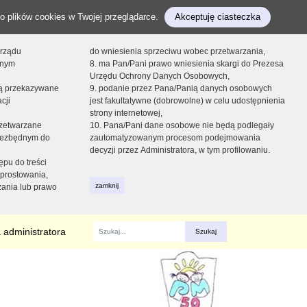
o plików cookies w Twojej przeglądarce.
Akceptuję ciasteczka
orządu
do wniesienia sprzeciwu wobec przetwarzania,
onym
8. ma Pan/Pani prawo wniesienia skargi do Prezesa
Urzędu Ochrony Danych Osobowych,
dą przekazywane
9. podanie przez Pana/Panią danych osobowych
cji
jest fakultatywne (dobrowolne) w celu udostępnienia
strony internetowej,
zetwarzane
10. Pana/Pani dane osobowe nie będą podlegały
niezbędnym do
zautomatyzowanym procesom podejmowania
decyzji przez Administratora, w tym profilowaniu.
ępu do treści
prostowania,
zamknij
zania lub prawo
 administratora
Fraza