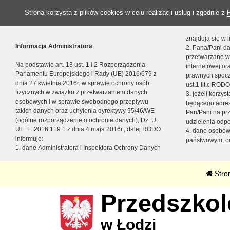
Strona korzysta z plików cookies w celu realizacji usług i zgodnie z
znajdują się w
Informacja Administratora
2. Pana/Pani da
przetwarzane w
Na podstawie art. 13 ust. 1 i 2 Rozporządzenia
internetowej o
Parlamentu Europejskiego i Rady (UE) 2016/679 z
prawnych spocz
dnia 27 kwietnia 2016r. w sprawie ochrony osób
ust.1 lit.c RODO
fizycznych w związku z przetwarzaniem danych
3. jeżeli korzy
osobowych i w sprawie swobodnego przepływu
będącego adres
takich danych oraz uchylenia dyrektywy 95/46/WE
Pan/Pani na pr
(ogólne rozporządzenie o ochronie danych), Dz. U.
udzielenia odp
UE. L. 2016.119.1 z dnia 4 maja 2016r., dalej RODO
4. dane osobo
informuję:
państwowym, or
1. dane Administratora i Inspektora Ochrony Danych
Stro
Przedszkole
w Łodzi