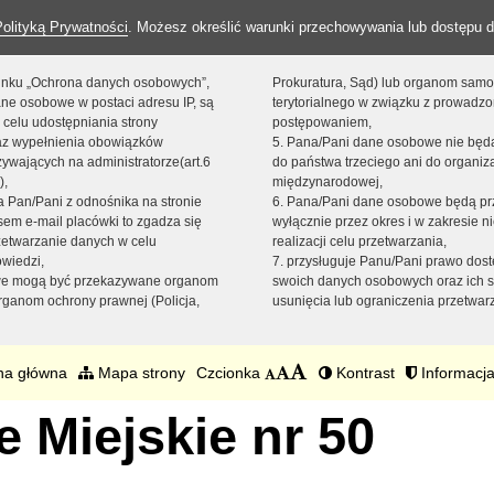
Polityką Prywatności
. Możesz określić warunki przechowywania lub dostępu d
 linku „Ochrona danych osobowych”,
Prokuratura, Sąd) lub organom sam
ne osobowe w postaci adresu IP, są
terytorialnego w związku z prowadz
 celu udostępniania strony
postępowaniem,
raz wypełnienia obowiązków
5. Pana/Pani dane osobowe nie bę
ywających na administratorze(art.6
do państwa trzeciego ani do organiza
),
międzynarodowej,
sta Pan/Pani z odnośnika na stronie
6. Pana/Pani dane osobowe będą pr
em e-mail placówki to zgadza się
wyłącznie przez okres i w zakresie 
zetwarzanie danych w celu
realizacji celu przetwarzania,
owiedzi,
7. przysługuje Panu/Pani prawo dost
we mogą być przekazywane organom
swoich danych osobowych oraz ich s
ganom ochrony prawnej (Policja,
usunięcia lub ograniczenia przetwar
na główna
Mapa strony
Czcionka
Kontrast
Informacja
 Miejskie nr 50