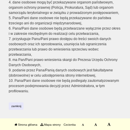
4. dane osobowe mogą być przekazywane organom państwowym,
organom ochrony prawnej (Policja, Prokuratura, Sąd) lub organom
samorządu terytorialnego w związku z prowadzonym postępowaniem,
5. Pana/Pani dane osobowe nie będą przekazywane do państwa
trzeciego ani do organizacji międzynarodowej,
6. Pana/Pani dane osobowe będą przetwarzane wyłącznie przez okres
i w zakresie niezbędnym do realizacji celu przetwarzania,
7. przysługuje Panu/Pani prawo dostępu do treści swoich danych
osobowych oraz ich sprostowania, usunięcia lub ograniczenia
przetwarzania lub prawo do wniesienia sprzeciwu wobec
przetwarzania,
8. ma Pan/Pani prawo wniesienia skargi do Prezesa Urzędu Ochrony
Danych Osobowych,
9. podanie przez Pana/Panią danych osobowych jest fakultatywne
(dobrowolne) w celu udostępnienia strony internetowej,
10. Pana/Pani dane osobowe nie będą podlegały zautomatyzowanym
procesom podejmowania decyzji przez Administratora, w tym
profilowaniu.
zamknij
Strona główna
Mapa strony
Czcionka