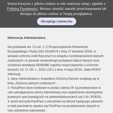
Strona korzysta z plików cookies w celu realizacji usług i zgodnie z
Polityką Prywatności
. Możesz określić warunki przechowywania lub
dostępu do plików cookies w Twojej przeglądarce.
Akceptuję ciasteczka
Informacja Administratora
Na podstawie art. 13 ust. 1 i 2 Rozporządzenia Parlamentu
Europejskiego i Rady (UE) 2016/679 z dnia 27 kwietnia 2016r. w
sprawie ochrony osób fizycznych w związku z przetwarzaniem danych
osobowych i w sprawie swobodnego przepływu takich danych oraz
uchylenia dyrektywy 95/46/WE (ogólne rozporządzenie o ochronie
danych), Dz. U. UE. L. 2016.119.1 z dnia 4 maja 2016r., dalej RODO
informuję:
1. dane Administratora i Inspektora Ochrony Danych znajdują się w
linku „Ochrona danych osobowych”,
2. Pana/Pani dane osobowe w postaci adresu IP, są przetwarzane w
celu udostępniania strony internetowej oraz wypełnienia obowiązków
prawnych spoczywających na administratorze(art.6 ust.1 lit.c RODO),
3. jeżeli korzysta Pan/Pani z odnośnika na stronie będącego adresem
e-mail placówki to zgadza się Pan/Pani na przetwarzanie danych w
celu udzielenia odpowiedzi,