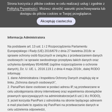
Strona korzysta z plików cookies w celu realizacji usług i zgodnie z
Polityką Prywatności
. Możesz określić warunki przechowywania lub
dostępu do plików cookies w Twojej przeglądarce.
Akceptuję ciasteczka
Informacja Administratora
Na podstawie art. 13 ust. 1 i 2 Rozporządzenia Parlamentu
Europejskiego i Rady (UE) 2016/679 z dnia 27 kwietnia 2016r. w
sprawie ochrony osób fizycznych w związku z przetwarzaniem danych
osobowych i w sprawie swobodnego przepływu takich danych oraz
uchylenia dyrektywy 95/46/WE (ogólne rozporządzenie o ochronie
danych), Dz. U. UE. L. 2016.119.1 z dnia 4 maja 2016r., dalej RODO
informuję:
1. dane Administratora i Inspektora Ochrony Danych znajdują się w
linku „Ochrona danych osobowych”,
2. Pana/Pani dane osobowe w postaci adresu IP, są przetwarzane w
celu udostępniania strony internetowej oraz wypełnienia obowiązków
prawnych spoczywających na administratorze(art.6 ust.1 lit.c RODO),
3. jeżeli korzysta Pan/Pani z odnośnika na stronie będącego adresem
e-mail placówki to zgadza się Pan/Pani na przetwarzanie danych w
celu udzielenia odpowiedzi,