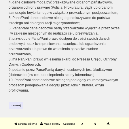
4. dane osobowe mogą być przekazywane organom państwowym,
organom ochrony prawnej (Policja, Prokuratura, Sąd) lub organom
samorządu terytorialnego w związku z prowadzonym postępowaniem,
5. Pana/Pani dane osobowe nie będą przekazywane do państwa
trzeciego ani do organizacji międzynarodowej,
6. Pana/Pani dane osobowe będą przetwarzane wyłącznie przez okres
i w zakresie niezbędnym do realizacji celu przetwarzania,
7. przysługuje Panu/Pani prawo dostępu do treści swoich danych
osobowych oraz ich sprostowania, usunięcia lub ograniczenia
przetwarzania lub prawo do wniesienia sprzeciwu wobec
przetwarzania,
8. ma Pan/Pani prawo wniesienia skargi do Prezesa Urzędu Ochrony
Danych Osobowych,
9. podanie przez Pana/Panią danych osobowych jest fakultatywne
(dobrowolne) w celu udostępnienia strony internetowej,
10. Pana/Pani dane osobowe nie będą podlegały zautomatyzowanym
procesom podejmowania decyzji przez Administratora, w tym
profilowaniu.
zamknij
Strona główna
Mapa strony
Czcionka