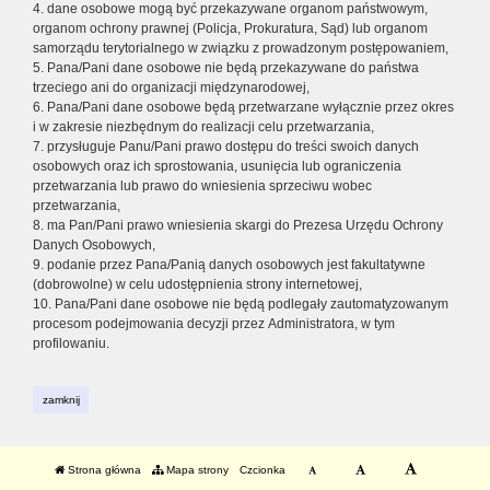
4. dane osobowe mogą być przekazywane organom państwowym,
organom ochrony prawnej (Policja, Prokuratura, Sąd) lub organom
samorządu terytorialnego w związku z prowadzonym postępowaniem,
5. Pana/Pani dane osobowe nie będą przekazywane do państwa
trzeciego ani do organizacji międzynarodowej,
6. Pana/Pani dane osobowe będą przetwarzane wyłącznie przez okres
i w zakresie niezbędnym do realizacji celu przetwarzania,
7. przysługuje Panu/Pani prawo dostępu do treści swoich danych
osobowych oraz ich sprostowania, usunięcia lub ograniczenia
przetwarzania lub prawo do wniesienia sprzeciwu wobec
przetwarzania,
8. ma Pan/Pani prawo wniesienia skargi do Prezesa Urzędu Ochrony
Danych Osobowych,
9. podanie przez Pana/Panią danych osobowych jest fakultatywne
(dobrowolne) w celu udostępnienia strony internetowej,
10. Pana/Pani dane osobowe nie będą podlegały zautomatyzowanym
procesom podejmowania decyzji przez Administratora, w tym
profilowaniu.
zamknij
Strona główna
Mapa strony
Czcionka