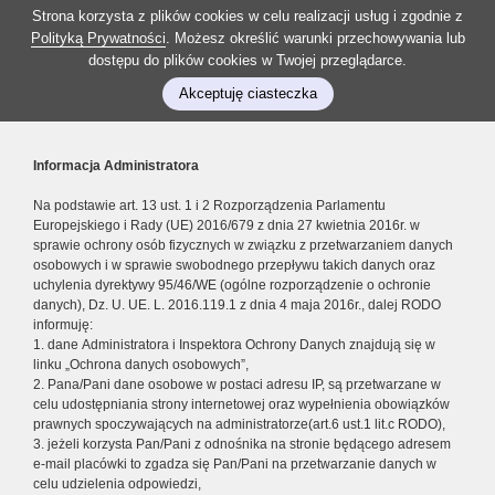
Strona korzysta z plików cookies w celu realizacji usług i zgodnie z
Polityką Prywatności
. Możesz określić warunki przechowywania lub
dostępu do plików cookies w Twojej przeglądarce.
Akceptuję ciasteczka
Informacja Administratora
Na podstawie art. 13 ust. 1 i 2 Rozporządzenia Parlamentu
Europejskiego i Rady (UE) 2016/679 z dnia 27 kwietnia 2016r. w
sprawie ochrony osób fizycznych w związku z przetwarzaniem danych
osobowych i w sprawie swobodnego przepływu takich danych oraz
uchylenia dyrektywy 95/46/WE (ogólne rozporządzenie o ochronie
danych), Dz. U. UE. L. 2016.119.1 z dnia 4 maja 2016r., dalej RODO
informuję:
1. dane Administratora i Inspektora Ochrony Danych znajdują się w
linku „Ochrona danych osobowych”,
2. Pana/Pani dane osobowe w postaci adresu IP, są przetwarzane w
celu udostępniania strony internetowej oraz wypełnienia obowiązków
prawnych spoczywających na administratorze(art.6 ust.1 lit.c RODO),
3. jeżeli korzysta Pan/Pani z odnośnika na stronie będącego adresem
e-mail placówki to zgadza się Pan/Pani na przetwarzanie danych w
celu udzielenia odpowiedzi,