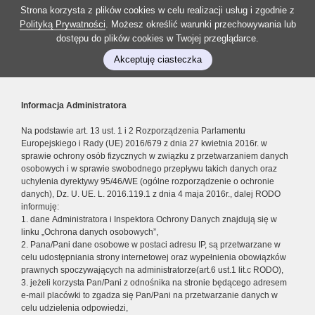
Strona korzysta z plików cookies w celu realizacji usług i zgodnie z
Polityką Prywatności
. Możesz określić warunki przechowywania lub
dostępu do plików cookies w Twojej przeglądarce.
Akceptuję ciasteczka
Informacja Administratora
Na podstawie art. 13 ust. 1 i 2 Rozporządzenia Parlamentu
Europejskiego i Rady (UE) 2016/679 z dnia 27 kwietnia 2016r. w
sprawie ochrony osób fizycznych w związku z przetwarzaniem danych
osobowych i w sprawie swobodnego przepływu takich danych oraz
uchylenia dyrektywy 95/46/WE (ogólne rozporządzenie o ochronie
danych), Dz. U. UE. L. 2016.119.1 z dnia 4 maja 2016r., dalej RODO
informuję:
1. dane Administratora i Inspektora Ochrony Danych znajdują się w
linku „Ochrona danych osobowych”,
2. Pana/Pani dane osobowe w postaci adresu IP, są przetwarzane w
celu udostępniania strony internetowej oraz wypełnienia obowiązków
prawnych spoczywających na administratorze(art.6 ust.1 lit.c RODO),
3. jeżeli korzysta Pan/Pani z odnośnika na stronie będącego adresem
e-mail placówki to zgadza się Pan/Pani na przetwarzanie danych w
celu udzielenia odpowiedzi,