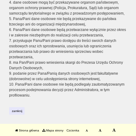
4. dane osobowe mogą być przekazywane organom państwowym,
organom ochrony prawnej (Policja, Prokuratura, Sąd) lub organom
samorządu terytorialnego w związku z prowadzonym postępowaniem,
5. Pana/Pani dane osobowe nie będą przekazywane do państwa
trzeciego ani do organizacji międzynarodowej,
6. Pana/Pani dane osobowe będą przetwarzane wyłącznie przez okres
i w zakresie niezbędnym do realizacji celu przetwarzania,
7. przysługuje Panu/Pani prawo dostępu do treści swoich danych
osobowych oraz ich sprostowania, usunięcia lub ograniczenia
przetwarzania lub prawo do wniesienia sprzeciwu wobec
przetwarzania,
8. ma Pan/Pani prawo wniesienia skargi do Prezesa Urzędu Ochrony
Danych Osobowych,
9. podanie przez Pana/Panią danych osobowych jest fakultatywne
(dobrowolne) w celu udostępnienia strony internetowej,
10. Pana/Pani dane osobowe nie będą podlegały zautomatyzowanym
procesom podejmowania decyzji przez Administratora, w tym
profilowaniu.
zamknij
Strona główna
Mapa strony
Czcionka