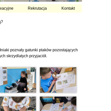
wacyjne
Rekrutacja
Kontakt
ą?
dniaki poznały gatunki ptaków pozostających
h skrzydlatych przyjaciół.