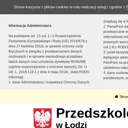
Strona korzysta z plików cookies w celu realizacji usług i zgodnie z
znajdują się w
Informacja Administratora
2. Pana/Pani da
przetwarzane w
Na podstawie art. 13 ust. 1 i 2 Rozporządzenia
internetowej o
Parlamentu Europejskiego i Rady (UE) 2016/679 z
prawnych spocz
dnia 27 kwietnia 2016r. w sprawie ochrony osób
ust.1 lit.c RODO
fizycznych w związku z przetwarzaniem danych
3. jeżeli korzy
osobowych i w sprawie swobodnego przepływu
będącego adres
takich danych oraz uchylenia dyrektywy 95/46/WE
Pan/Pani na pr
(ogólne rozporządzenie o ochronie danych), Dz. U.
udzielenia odp
UE. L. 2016.119.1 z dnia 4 maja 2016r., dalej RODO
4. dane osobo
informuję:
państwowym, or
1. dane Administratora i Inspektora Ochrony Danych
Stro
Przedszkole
w Łodzi