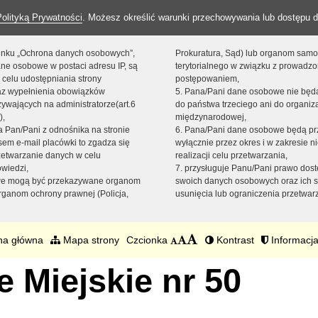
Polityką Prywatności
. Możesz określić warunki przechowywania lub dostępu d
 linku „Ochrona danych osobowych”,
Prokuratura, Sąd) lub organom sam
ne osobowe w postaci adresu IP, są
terytorialnego w związku z prowadz
 celu udostępniania strony
postępowaniem,
raz wypełnienia obowiązków
5. Pana/Pani dane osobowe nie bę
ywających na administratorze(art.6
do państwa trzeciego ani do organiza
),
międzynarodowej,
sta Pan/Pani z odnośnika na stronie
6. Pana/Pani dane osobowe będą pr
em e-mail placówki to zgadza się
wyłącznie przez okres i w zakresie 
zetwarzanie danych w celu
realizacji celu przetwarzania,
owiedzi,
7. przysługuje Panu/Pani prawo dost
we mogą być przekazywane organom
swoich danych osobowych oraz ich s
ganom ochrony prawnej (Policja,
usunięcia lub ograniczenia przetwar
na główna
Mapa strony
Czcionka
Kontrast
Informacja
 Miejskie nr 50