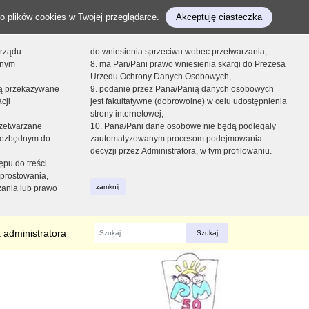
o plików cookies w Twojej przeglądarce.
Akceptuję ciasteczka
orządu
do wniesienia sprzeciwu wobec przetwarzania,
onym
8. ma Pan/Pani prawo wniesienia skargi do Prezesa
Urzędu Ochrony Danych Osobowych,
dą przekazywane
9. podanie przez Pana/Panią danych osobowych
cji
jest fakultatywne (dobrowolne) w celu udostępnienia
strony internetowej,
zetwarzane
10. Pana/Pani dane osobowe nie będą podlegały
niezbędnym do
zautomatyzowanym procesom podejmowania
decyzji przez Administratora, w tym profilowaniu.
ępu do treści
prostowania,
zamknij
zania lub prawo
 administratora
Fraza