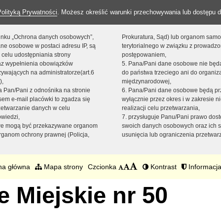
Polityką Prywatności
. Możesz określić warunki przechowywania lub dostępu d
 linku „Ochrona danych osobowych”,
Prokuratura, Sąd) lub organom sam
ne osobowe w postaci adresu IP, są
terytorialnego w związku z prowadz
 celu udostępniania strony
postępowaniem,
raz wypełnienia obowiązków
5. Pana/Pani dane osobowe nie bę
ywających na administratorze(art.6
do państwa trzeciego ani do organiza
),
międzynarodowej,
sta Pan/Pani z odnośnika na stronie
6. Pana/Pani dane osobowe będą pr
em e-mail placówki to zgadza się
wyłącznie przez okres i w zakresie 
zetwarzanie danych w celu
realizacji celu przetwarzania,
owiedzi,
7. przysługuje Panu/Pani prawo dost
we mogą być przekazywane organom
swoich danych osobowych oraz ich s
ganom ochrony prawnej (Policja,
usunięcia lub ograniczenia przetwar
na główna
Mapa strony
Czcionka
Kontrast
Informacja
 Miejskie nr 50