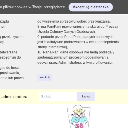
o plików cookies w Twojej przeglądarce.
Akceptuję ciasteczka
orządu
do wniesienia sprzeciwu wobec przetwarzania,
onym
8. ma Pan/Pani prawo wniesienia skargi do Prezesa
Urzędu Ochrony Danych Osobowych,
dą przekazywane
9. podanie przez Pana/Panią danych osobowych
cji
jest fakultatywne (dobrowolne) w celu udostępnienia
strony internetowej,
zetwarzane
10. Pana/Pani dane osobowe nie będą podlegały
niezbędnym do
zautomatyzowanym procesom podejmowania
decyzji przez Administratora, w tym profilowaniu.
ępu do treści
prostowania,
zamknij
zania lub prawo
 administratora
Fraza