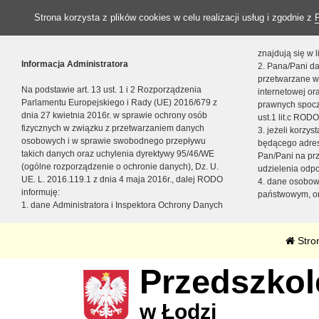
Strona korzysta z plików cookies w celu realizacji usług i zgodnie z
znajdują się w
Informacja Administratora
2. Pana/Pani da
przetwarzane w
Na podstawie art. 13 ust. 1 i 2 Rozporządzenia
internetowej o
Parlamentu Europejskiego i Rady (UE) 2016/679 z
prawnych spocz
dnia 27 kwietnia 2016r. w sprawie ochrony osób
ust.1 lit.c RODO
fizycznych w związku z przetwarzaniem danych
3. jeżeli korzy
osobowych i w sprawie swobodnego przepływu
będącego adres
takich danych oraz uchylenia dyrektywy 95/46/WE
Pan/Pani na pr
(ogólne rozporządzenie o ochronie danych), Dz. U.
udzielenia odp
UE. L. 2016.119.1 z dnia 4 maja 2016r., dalej RODO
4. dane osobo
informuję:
państwowym, or
1. dane Administratora i Inspektora Ochrony Danych
Stro
Przedszkole
w Łodzi