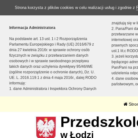
Strona korzysta z plików cookies w celu realizacji usług i zgodnie z
znajdują się w
Informacja Administratora
2. Pana/Pani da
przetwarzane w
Na podstawie art. 13 ust. 1 i 2 Rozporządzenia
internetowej o
Parlamentu Europejskiego i Rady (UE) 2016/679 z
prawnych spocz
dnia 27 kwietnia 2016r. w sprawie ochrony osób
ust.1 lit.c RODO
fizycznych w związku z przetwarzaniem danych
3. jeżeli korzy
osobowych i w sprawie swobodnego przepływu
będącego adres
takich danych oraz uchylenia dyrektywy 95/46/WE
Pan/Pani na pr
(ogólne rozporządzenie o ochronie danych), Dz. U.
udzielenia odp
UE. L. 2016.119.1 z dnia 4 maja 2016r., dalej RODO
4. dane osobo
informuję:
państwowym, or
1. dane Administratora i Inspektora Ochrony Danych
Stro
Przedszkole
w Łodzi