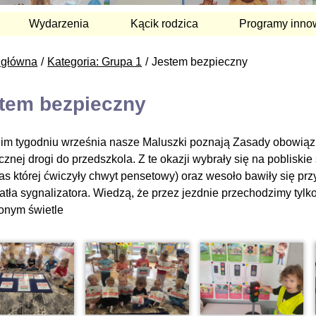
Wydarzenia
Kącik rodzica
Programy inno
 główna
Kategoria: Grupa 1
Jestem bezpieczny
tem bezpieczny
im tygodniu września nasze Maluszki poznają Zasady obowiąz
cznej drogi do przedszkola. Z te okazji wybrały się na pobliski
as której ćwiczyły chwyt pensetowy) oraz wesoło bawiły się pr
iatła sygnalizatora. Wiedzą, że przez jezdnie przechodzimy ty
lonym świetle