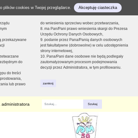
o plików cookies w Twojej przeglądarce.
Akceptuję ciasteczka
orządu
do wniesienia sprzeciwu wobec przetwarzania,
onym
8. ma Pan/Pani prawo wniesienia skargi do Prezesa
Urzędu Ochrony Danych Osobowych,
dą przekazywane
9. podanie przez Pana/Panią danych osobowych
cji
jest fakultatywne (dobrowolne) w celu udostępnienia
strony internetowej,
zetwarzane
10. Pana/Pani dane osobowe nie będą podlegały
niezbędnym do
zautomatyzowanym procesom podejmowania
decyzji przez Administratora, w tym profilowaniu.
ępu do treści
prostowania,
zamknij
zania lub prawo
 administratora
Fraza