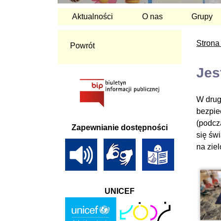
Aktualności
O nas
Grupy
Strona
Powrót
Jes
W drug
bezpie
(podcz
Zapewnianie dostępności
się św
na zie
UNICEF