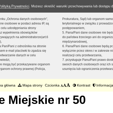
Polityką Prywatności
. Możesz określić warunki przechowywania lub dostępu d
 linku „Ochrona danych osobowych”,
Prokuratura, Sąd) lub organom sam
ne osobowe w postaci adresu IP, są
terytorialnego w związku z prowadz
 celu udostępniania strony
postępowaniem,
raz wypełnienia obowiązków
5. Pana/Pani dane osobowe nie bę
ywających na administratorze(art.6
do państwa trzeciego ani do organiza
),
międzynarodowej,
sta Pan/Pani z odnośnika na stronie
6. Pana/Pani dane osobowe będą pr
em e-mail placówki to zgadza się
wyłącznie przez okres i w zakresie 
zetwarzanie danych w celu
realizacji celu przetwarzania,
owiedzi,
7. przysługuje Panu/Pani prawo dost
we mogą być przekazywane organom
swoich danych osobowych oraz ich s
ganom ochrony prawnej (Policja,
usunięcia lub ograniczenia przetwar
na główna
Mapa strony
Czcionka
Kontrast
Informacja
 Miejskie nr 50