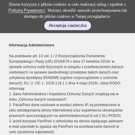
Strona korzysta z plików cookies w celu realizacji usług i zgodnie z
Polityką Prywatności
. Możesz określić warunki przechowywania lub
dostępu do plików cookies w Twojej przeglądarce.
Akceptuję ciasteczka
Informacja Administratora
Na podstawie art. 13 ust. 1 i 2 Rozporządzenia Parlamentu
Europejskiego i Rady (UE) 2016/679 z dnia 27 kwietnia 2016r. w
sprawie ochrony osób fizycznych w związku z przetwarzaniem danych
osobowych i w sprawie swobodnego przepływu takich danych oraz
uchylenia dyrektywy 95/46/WE (ogólne rozporządzenie o ochronie
danych), Dz. U. UE. L. 2016.119.1 z dnia 4 maja 2016r., dalej RODO
informuję:
1. dane Administratora i Inspektora Ochrony Danych znajdują się w
linku „Ochrona danych osobowych”,
2. Pana/Pani dane osobowe w postaci adresu IP, są przetwarzane w
celu udostępniania strony internetowej oraz wypełnienia obowiązków
prawnych spoczywających na administratorze(art.6 ust.1 lit.c RODO),
3. jeżeli korzysta Pan/Pani z odnośnika na stronie będącego adresem
e-mail placówki to zgadza się Pan/Pani na przetwarzanie danych w
celu udzielenia odpowiedzi,