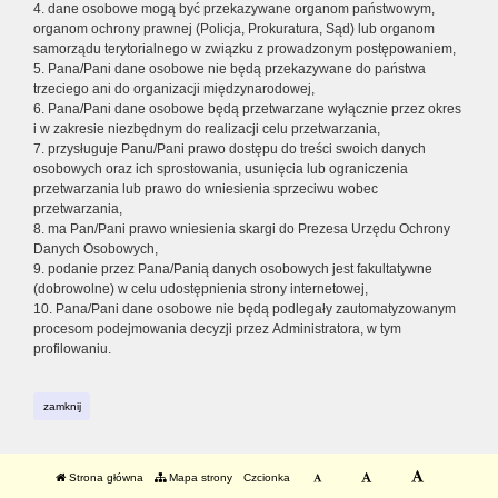
4. dane osobowe mogą być przekazywane organom państwowym,
organom ochrony prawnej (Policja, Prokuratura, Sąd) lub organom
samorządu terytorialnego w związku z prowadzonym postępowaniem,
5. Pana/Pani dane osobowe nie będą przekazywane do państwa
trzeciego ani do organizacji międzynarodowej,
6. Pana/Pani dane osobowe będą przetwarzane wyłącznie przez okres
i w zakresie niezbędnym do realizacji celu przetwarzania,
7. przysługuje Panu/Pani prawo dostępu do treści swoich danych
osobowych oraz ich sprostowania, usunięcia lub ograniczenia
przetwarzania lub prawo do wniesienia sprzeciwu wobec
przetwarzania,
8. ma Pan/Pani prawo wniesienia skargi do Prezesa Urzędu Ochrony
Danych Osobowych,
9. podanie przez Pana/Panią danych osobowych jest fakultatywne
(dobrowolne) w celu udostępnienia strony internetowej,
10. Pana/Pani dane osobowe nie będą podlegały zautomatyzowanym
procesom podejmowania decyzji przez Administratora, w tym
profilowaniu.
zamknij
Strona główna
Mapa strony
Czcionka