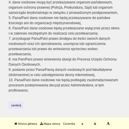
4. dane osobowe mogą być przekazywane organom państwowym,
organom ochrony prawnej (Policja, Prokuratura, Sąd) lub organom
samorządu terytorialnego w związku z prowadzonym postępowaniem,
5. Pana/Pani dane osobowe nie będą przekazywane do państwa
trzeciego ani do organizacji międzynarodowej,
6. Pana/Pani dane osobowe będą przetwarzane wyłącznie przez okres
i w zakresie niezbędnym do realizacji celu przetwarzania,
7. przysługuje Panu/Pani prawo dostępu do treści swoich danych
osobowych oraz ich sprostowania, usunięcia lub ograniczenia
przetwarzania lub prawo do wniesienia sprzeciwu wobec
przetwarzania,
8. ma Pan/Pani prawo wniesienia skargi do Prezesa Urzędu Ochrony
Danych Osobowych,
9. podanie przez Pana/Panią danych osobowych jest fakultatywne
(dobrowolne) w celu udostępnienia strony internetowej,
10. Pana/Pani dane osobowe nie będą podlegały zautomatyzowanym
procesom podejmowania decyzji przez Administratora, w tym
profilowaniu.
zamknij
Strona główna
Mapa strony
Czcionka