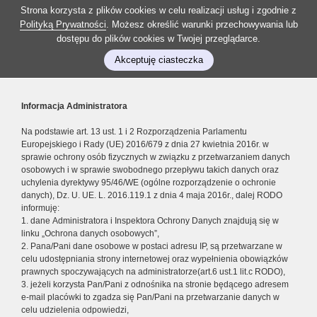
Strona korzysta z plików cookies w celu realizacji usług i zgodnie z
Polityką Prywatności
. Możesz określić warunki przechowywania lub
dostępu do plików cookies w Twojej przeglądarce.
Akceptuję ciasteczka
Informacja Administratora
Na podstawie art. 13 ust. 1 i 2 Rozporządzenia Parlamentu
Europejskiego i Rady (UE) 2016/679 z dnia 27 kwietnia 2016r. w
sprawie ochrony osób fizycznych w związku z przetwarzaniem danych
osobowych i w sprawie swobodnego przepływu takich danych oraz
uchylenia dyrektywy 95/46/WE (ogólne rozporządzenie o ochronie
danych), Dz. U. UE. L. 2016.119.1 z dnia 4 maja 2016r., dalej RODO
informuję:
1. dane Administratora i Inspektora Ochrony Danych znajdują się w
linku „Ochrona danych osobowych”,
2. Pana/Pani dane osobowe w postaci adresu IP, są przetwarzane w
celu udostępniania strony internetowej oraz wypełnienia obowiązków
prawnych spoczywających na administratorze(art.6 ust.1 lit.c RODO),
3. jeżeli korzysta Pan/Pani z odnośnika na stronie będącego adresem
e-mail placówki to zgadza się Pan/Pani na przetwarzanie danych w
celu udzielenia odpowiedzi,