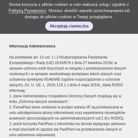
Strona korzysta z plików cookies w celu realizacji usług i zgodnie z
Polityką Prywatności
. Możesz określić warunki przechowywania lub
dostępu do plików cookies w Twojej przeglądarce.
Akceptuję ciasteczka
Informacja Administratora
Na podstawie art. 13 ust. 1 i 2 Rozporządzenia Parlamentu
Europejskiego i Rady (UE) 2016/679 z dnia 27 kwietnia 2016r. w
sprawie ochrony osób fizycznych w związku z przetwarzaniem danych
osobowych i w sprawie swobodnego przepływu takich danych oraz
uchylenia dyrektywy 95/46/WE (ogólne rozporządzenie o ochronie
danych), Dz. U. UE. L. 2016.119.1 z dnia 4 maja 2016r., dalej RODO
informuję:
1. dane Administratora i Inspektora Ochrony Danych znajdują się w
linku „Ochrona danych osobowych”,
2. Pana/Pani dane osobowe w postaci adresu IP, są przetwarzane w
celu udostępniania strony internetowej oraz wypełnienia obowiązków
prawnych spoczywających na administratorze(art.6 ust.1 lit.c RODO),
3. jeżeli korzysta Pan/Pani z odnośnika na stronie będącego adresem
e-mail placówki to zgadza się Pan/Pani na przetwarzanie danych w
celu udzielenia odpowiedzi,