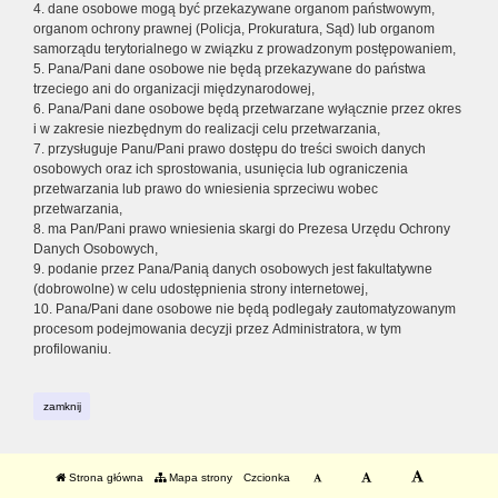
4. dane osobowe mogą być przekazywane organom państwowym,
organom ochrony prawnej (Policja, Prokuratura, Sąd) lub organom
samorządu terytorialnego w związku z prowadzonym postępowaniem,
5. Pana/Pani dane osobowe nie będą przekazywane do państwa
trzeciego ani do organizacji międzynarodowej,
6. Pana/Pani dane osobowe będą przetwarzane wyłącznie przez okres
i w zakresie niezbędnym do realizacji celu przetwarzania,
7. przysługuje Panu/Pani prawo dostępu do treści swoich danych
osobowych oraz ich sprostowania, usunięcia lub ograniczenia
przetwarzania lub prawo do wniesienia sprzeciwu wobec
przetwarzania,
8. ma Pan/Pani prawo wniesienia skargi do Prezesa Urzędu Ochrony
Danych Osobowych,
9. podanie przez Pana/Panią danych osobowych jest fakultatywne
(dobrowolne) w celu udostępnienia strony internetowej,
10. Pana/Pani dane osobowe nie będą podlegały zautomatyzowanym
procesom podejmowania decyzji przez Administratora, w tym
profilowaniu.
zamknij
Strona główna
Mapa strony
Czcionka