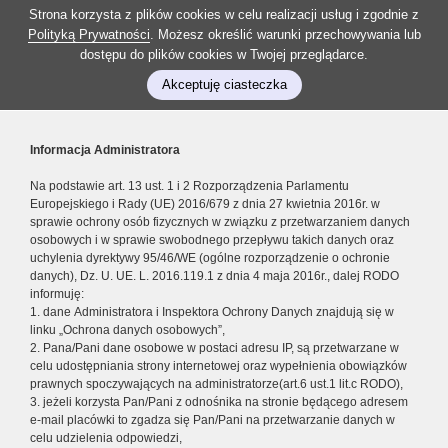
Strona korzysta z plików cookies w celu realizacji usług i zgodnie z
Polityką Prywatności
. Możesz określić warunki przechowywania lub
dostępu do plików cookies w Twojej przeglądarce.
Akceptuję ciasteczka
Informacja Administratora
Na podstawie art. 13 ust. 1 i 2 Rozporządzenia Parlamentu
Europejskiego i Rady (UE) 2016/679 z dnia 27 kwietnia 2016r. w
sprawie ochrony osób fizycznych w związku z przetwarzaniem danych
osobowych i w sprawie swobodnego przepływu takich danych oraz
uchylenia dyrektywy 95/46/WE (ogólne rozporządzenie o ochronie
danych), Dz. U. UE. L. 2016.119.1 z dnia 4 maja 2016r., dalej RODO
informuję:
1. dane Administratora i Inspektora Ochrony Danych znajdują się w
linku „Ochrona danych osobowych”,
2. Pana/Pani dane osobowe w postaci adresu IP, są przetwarzane w
celu udostępniania strony internetowej oraz wypełnienia obowiązków
prawnych spoczywających na administratorze(art.6 ust.1 lit.c RODO),
3. jeżeli korzysta Pan/Pani z odnośnika na stronie będącego adresem
e-mail placówki to zgadza się Pan/Pani na przetwarzanie danych w
celu udzielenia odpowiedzi,