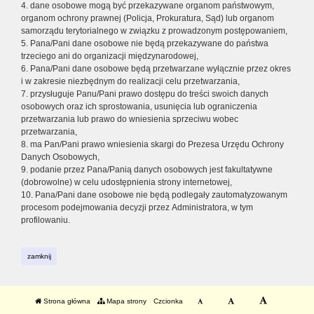
4. dane osobowe mogą być przekazywane organom państwowym,
organom ochrony prawnej (Policja, Prokuratura, Sąd) lub organom
samorządu terytorialnego w związku z prowadzonym postępowaniem,
5. Pana/Pani dane osobowe nie będą przekazywane do państwa
trzeciego ani do organizacji międzynarodowej,
6. Pana/Pani dane osobowe będą przetwarzane wyłącznie przez okres
i w zakresie niezbędnym do realizacji celu przetwarzania,
7. przysługuje Panu/Pani prawo dostępu do treści swoich danych
osobowych oraz ich sprostowania, usunięcia lub ograniczenia
przetwarzania lub prawo do wniesienia sprzeciwu wobec
przetwarzania,
8. ma Pan/Pani prawo wniesienia skargi do Prezesa Urzędu Ochrony
Danych Osobowych,
9. podanie przez Pana/Panią danych osobowych jest fakultatywne
(dobrowolne) w celu udostępnienia strony internetowej,
10. Pana/Pani dane osobowe nie będą podlegały zautomatyzowanym
procesom podejmowania decyzji przez Administratora, w tym
profilowaniu.
zamknij
Strona główna
Mapa strony
Czcionka