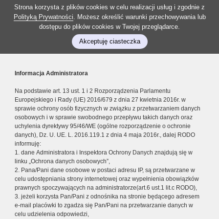
Strona korzysta z plików cookies w celu realizacji usług i zgodnie z
Polityką Prywatności
. Możesz określić warunki przechowywania lub
dostępu do plików cookies w Twojej przeglądarce.
Akceptuję ciasteczka
Informacja Administratora
Na podstawie art. 13 ust. 1 i 2 Rozporządzenia Parlamentu
Europejskiego i Rady (UE) 2016/679 z dnia 27 kwietnia 2016r. w
sprawie ochrony osób fizycznych w związku z przetwarzaniem danych
osobowych i w sprawie swobodnego przepływu takich danych oraz
uchylenia dyrektywy 95/46/WE (ogólne rozporządzenie o ochronie
danych), Dz. U. UE. L. 2016.119.1 z dnia 4 maja 2016r., dalej RODO
informuję:
1. dane Administratora i Inspektora Ochrony Danych znajdują się w
linku „Ochrona danych osobowych”,
2. Pana/Pani dane osobowe w postaci adresu IP, są przetwarzane w
celu udostępniania strony internetowej oraz wypełnienia obowiązków
prawnych spoczywających na administratorze(art.6 ust.1 lit.c RODO),
3. jeżeli korzysta Pan/Pani z odnośnika na stronie będącego adresem
e-mail placówki to zgadza się Pan/Pani na przetwarzanie danych w
celu udzielenia odpowiedzi,