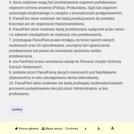
4. dane osobowe mogą być przekazywane organom państwowym,
organom ochrony prawnej (Policja, Prokuratura, Sąd) lub organom
samorządu terytorialnego w związku z prowadzonym postępowaniem,
5. Pana/Pani dane osobowe nie będą przekazywane do państwa
trzeciego ani do organizacji międzynarodowej,
6. Pana/Pani dane osobowe będą przetwarzane wyłącznie przez okres
i w zakresie niezbędnym do realizacji celu przetwarzania,
7. przysługuje Panu/Pani prawo dostępu do treści swoich danych
osobowych oraz ich sprostowania, usunięcia lub ograniczenia
przetwarzania lub prawo do wniesienia sprzeciwu wobec
przetwarzania,
8. ma Pan/Pani prawo wniesienia skargi do Prezesa Urzędu Ochrony
Danych Osobowych,
9. podanie przez Pana/Panią danych osobowych jest fakultatywne
(dobrowolne) w celu udostępnienia strony internetowej,
10. Pana/Pani dane osobowe nie będą podlegały zautomatyzowanym
procesom podejmowania decyzji przez Administratora, w tym
profilowaniu.
zamknij
Strona główna
Mapa strony
Czcionka