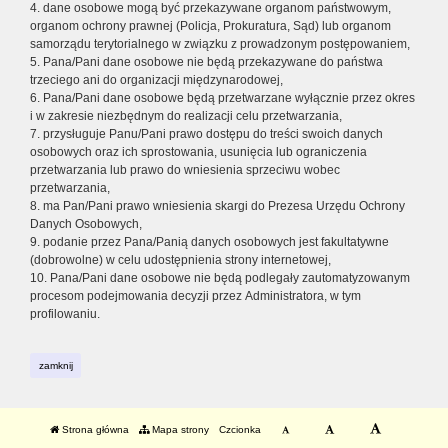
4. dane osobowe mogą być przekazywane organom państwowym,
organom ochrony prawnej (Policja, Prokuratura, Sąd) lub organom
samorządu terytorialnego w związku z prowadzonym postępowaniem,
5. Pana/Pani dane osobowe nie będą przekazywane do państwa
trzeciego ani do organizacji międzynarodowej,
6. Pana/Pani dane osobowe będą przetwarzane wyłącznie przez okres
i w zakresie niezbędnym do realizacji celu przetwarzania,
7. przysługuje Panu/Pani prawo dostępu do treści swoich danych
osobowych oraz ich sprostowania, usunięcia lub ograniczenia
przetwarzania lub prawo do wniesienia sprzeciwu wobec
przetwarzania,
8. ma Pan/Pani prawo wniesienia skargi do Prezesa Urzędu Ochrony
Danych Osobowych,
9. podanie przez Pana/Panią danych osobowych jest fakultatywne
(dobrowolne) w celu udostępnienia strony internetowej,
10. Pana/Pani dane osobowe nie będą podlegały zautomatyzowanym
procesom podejmowania decyzji przez Administratora, w tym
profilowaniu.
zamknij
Strona główna
Mapa strony
Czcionka