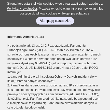
Strona korzysta z plików cookies w celu realizacji usług i zgodnie z
Polityką Prywatności
. Możesz określić warunki przechowywania lub
dostępu do plików cookies w Twojej przeglądarce.
Akceptuję ciasteczka
Informacja Administratora
Na podstawie art. 13 ust. 1 i 2 Rozporządzenia Parlamentu
Europejskiego i Rady (UE) 2016/679 z dnia 27 kwietnia 2016r. w
sprawie ochrony osób fizycznych w związku z przetwarzaniem danych
osobowych i w sprawie swobodnego przepływu takich danych oraz
uchylenia dyrektywy 95/46/WE (ogólne rozporządzenie o ochronie
danych), Dz. U. UE. L. 2016.119.1 z dnia 4 maja 2016r., dalej RODO
informuję:
1. dane Administratora i Inspektora Ochrony Danych znajdują się w
linku „Ochrona danych osobowych”,
2. Pana/Pani dane osobowe w postaci adresu IP, są przetwarzane w
celu udostępniania strony internetowej oraz wypełnienia obowiązków
prawnych spoczywających na administratorze(art.6 ust.1 lit.c RODO),
3. jeżeli korzysta Pan/Pani z odnośnika na stronie będącego adresem
e-mail placówki to zgadza się Pan/Pani na przetwarzanie danych w
celu udzielenia odpowiedzi,