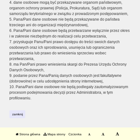
4. dane osobowe mogą być przekazywane organom państwowym,
organom ochrony prawnej (Policja, Prokuratura, Sąd) lub organom
samorządu terytorialnego w związku z prowadzonym postępowaniem,
5. Pana/Pani dane osobowe nie będą przekazywane do państwa
trzeciego ani do organizacji międzynarodowej,
6. Pana/Pani dane osobowe będą przetwarzane wyłącznie przez okres
i w zakresie niezbędnym do realizacji celu przetwarzania,
7. przysługuje Panu/Pani prawo dostępu do treści swoich danych
osobowych oraz ich sprostowania, usunięcia lub ograniczenia
przetwarzania lub prawo do wniesienia sprzeciwu wobec
przetwarzania,
8. ma Pan/Pani prawo wniesienia skargi do Prezesa Urzędu Ochrony
Danych Osobowych,
9. podanie przez Pana/Panią danych osobowych jest fakultatywne
(dobrowolne) w celu udostępnienia strony internetowej,
10. Pana/Pani dane osobowe nie będą podlegały zautomatyzowanym
procesom podejmowania decyzji przez Administratora, w tym
profilowaniu.
zamknij
Strona główna
Mapa strony
Czcionka