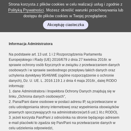
Strona korzysta z plików cookies w celu realizacji usług i zgodnie z
Polityką Prywatności
. Możesz określić warunki przechowywania lub
dostępu do plików cookies w Twojej przeglądarce.
Akceptuję ciasteczka
Informacja Administratora
Na podstawie art. 13 ust. 1 i 2 Rozporządzenia Parlamentu
Europejskiego i Rady (UE) 2016/679 z dnia 27 kwietnia 2016r. w
sprawie ochrony osób fizycznych w związku z przetwarzaniem danych
osobowych i w sprawie swobodnego przepływu takich danych oraz
uchylenia dyrektywy 95/46/WE (ogólne rozporządzenie o ochronie
danych), Dz. U. UE. L. 2016.119.1 z dnia 4 maja 2016r., dalej RODO
informuję:
1. dane Administratora i Inspektora Ochrony Danych znajdują się w
linku „Ochrona danych osobowych”,
2. Pana/Pani dane osobowe w postaci adresu IP, są przetwarzane w
celu udostępniania strony internetowej oraz wypełnienia obowiązków
prawnych spoczywających na administratorze(art.6 ust.1 lit.c RODO),
3. jeżeli korzysta Pan/Pani z odnośnika na stronie będącego adresem
e-mail placówki to zgadza się Pan/Pani na przetwarzanie danych w
celu udzielenia odpowiedzi,