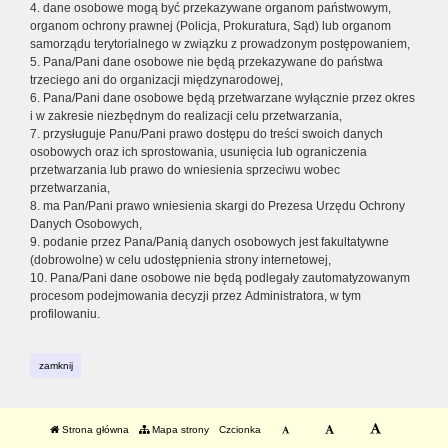
4. dane osobowe mogą być przekazywane organom państwowym,
organom ochrony prawnej (Policja, Prokuratura, Sąd) lub organom
samorządu terytorialnego w związku z prowadzonym postępowaniem,
5. Pana/Pani dane osobowe nie będą przekazywane do państwa
trzeciego ani do organizacji międzynarodowej,
6. Pana/Pani dane osobowe będą przetwarzane wyłącznie przez okres
i w zakresie niezbędnym do realizacji celu przetwarzania,
7. przysługuje Panu/Pani prawo dostępu do treści swoich danych
osobowych oraz ich sprostowania, usunięcia lub ograniczenia
przetwarzania lub prawo do wniesienia sprzeciwu wobec
przetwarzania,
8. ma Pan/Pani prawo wniesienia skargi do Prezesa Urzędu Ochrony
Danych Osobowych,
9. podanie przez Pana/Panią danych osobowych jest fakultatywne
(dobrowolne) w celu udostępnienia strony internetowej,
10. Pana/Pani dane osobowe nie będą podlegały zautomatyzowanym
procesom podejmowania decyzji przez Administratora, w tym
profilowaniu.
zamknij
Strona główna
Mapa strony
Czcionka