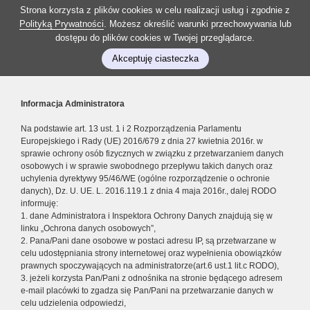
Strona korzysta z plików cookies w celu realizacji usług i zgodnie z
Polityką Prywatności
. Możesz określić warunki przechowywania lub
dostępu do plików cookies w Twojej przeglądarce.
Akceptuję ciasteczka
Informacja Administratora
Na podstawie art. 13 ust. 1 i 2 Rozporządzenia Parlamentu
Europejskiego i Rady (UE) 2016/679 z dnia 27 kwietnia 2016r. w
sprawie ochrony osób fizycznych w związku z przetwarzaniem danych
osobowych i w sprawie swobodnego przepływu takich danych oraz
uchylenia dyrektywy 95/46/WE (ogólne rozporządzenie o ochronie
danych), Dz. U. UE. L. 2016.119.1 z dnia 4 maja 2016r., dalej RODO
informuję:
1. dane Administratora i Inspektora Ochrony Danych znajdują się w
linku „Ochrona danych osobowych”,
2. Pana/Pani dane osobowe w postaci adresu IP, są przetwarzane w
celu udostępniania strony internetowej oraz wypełnienia obowiązków
prawnych spoczywających na administratorze(art.6 ust.1 lit.c RODO),
3. jeżeli korzysta Pan/Pani z odnośnika na stronie będącego adresem
e-mail placówki to zgadza się Pan/Pani na przetwarzanie danych w
celu udzielenia odpowiedzi,