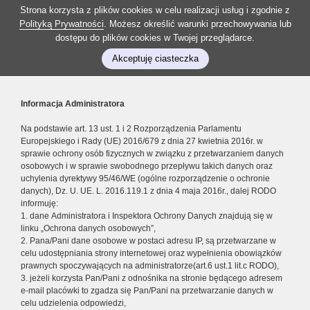
Strona korzysta z plików cookies w celu realizacji usług i zgodnie z
Polityką Prywatności
. Możesz określić warunki przechowywania lub
dostępu do plików cookies w Twojej przeglądarce.
Akceptuję ciasteczka
Informacja Administratora
Na podstawie art. 13 ust. 1 i 2 Rozporządzenia Parlamentu
Europejskiego i Rady (UE) 2016/679 z dnia 27 kwietnia 2016r. w
sprawie ochrony osób fizycznych w związku z przetwarzaniem danych
osobowych i w sprawie swobodnego przepływu takich danych oraz
uchylenia dyrektywy 95/46/WE (ogólne rozporządzenie o ochronie
danych), Dz. U. UE. L. 2016.119.1 z dnia 4 maja 2016r., dalej RODO
informuję:
1. dane Administratora i Inspektora Ochrony Danych znajdują się w
linku „Ochrona danych osobowych”,
2. Pana/Pani dane osobowe w postaci adresu IP, są przetwarzane w
celu udostępniania strony internetowej oraz wypełnienia obowiązków
prawnych spoczywających na administratorze(art.6 ust.1 lit.c RODO),
3. jeżeli korzysta Pan/Pani z odnośnika na stronie będącego adresem
e-mail placówki to zgadza się Pan/Pani na przetwarzanie danych w
celu udzielenia odpowiedzi,