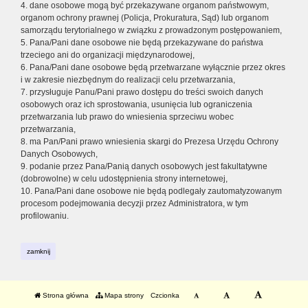
4. dane osobowe mogą być przekazywane organom państwowym,
organom ochrony prawnej (Policja, Prokuratura, Sąd) lub organom
samorządu terytorialnego w związku z prowadzonym postępowaniem,
5. Pana/Pani dane osobowe nie będą przekazywane do państwa
trzeciego ani do organizacji międzynarodowej,
6. Pana/Pani dane osobowe będą przetwarzane wyłącznie przez okres
i w zakresie niezbędnym do realizacji celu przetwarzania,
7. przysługuje Panu/Pani prawo dostępu do treści swoich danych
osobowych oraz ich sprostowania, usunięcia lub ograniczenia
przetwarzania lub prawo do wniesienia sprzeciwu wobec
przetwarzania,
8. ma Pan/Pani prawo wniesienia skargi do Prezesa Urzędu Ochrony
Danych Osobowych,
9. podanie przez Pana/Panią danych osobowych jest fakultatywne
(dobrowolne) w celu udostępnienia strony internetowej,
10. Pana/Pani dane osobowe nie będą podlegały zautomatyzowanym
procesom podejmowania decyzji przez Administratora, w tym
profilowaniu.
zamknij
Strona główna
Mapa strony
Czcionka