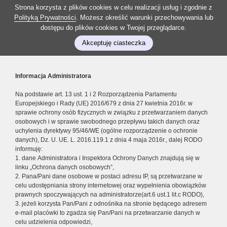
Strona korzysta z plików cookies w celu realizacji usług i zgodnie z
Polityką Prywatności
. Możesz określić warunki przechowywania lub
dostępu do plików cookies w Twojej przeglądarce.
Akceptuję ciasteczka
Informacja Administratora
Na podstawie art. 13 ust. 1 i 2 Rozporządzenia Parlamentu
Europejskiego i Rady (UE) 2016/679 z dnia 27 kwietnia 2016r. w
sprawie ochrony osób fizycznych w związku z przetwarzaniem danych
osobowych i w sprawie swobodnego przepływu takich danych oraz
uchylenia dyrektywy 95/46/WE (ogólne rozporządzenie o ochronie
danych), Dz. U. UE. L. 2016.119.1 z dnia 4 maja 2016r., dalej RODO
informuję:
1. dane Administratora i Inspektora Ochrony Danych znajdują się w
linku „Ochrona danych osobowych”,
2. Pana/Pani dane osobowe w postaci adresu IP, są przetwarzane w
celu udostępniania strony internetowej oraz wypełnienia obowiązków
prawnych spoczywających na administratorze(art.6 ust.1 lit.c RODO),
3. jeżeli korzysta Pan/Pani z odnośnika na stronie będącego adresem
e-mail placówki to zgadza się Pan/Pani na przetwarzanie danych w
celu udzielenia odpowiedzi,