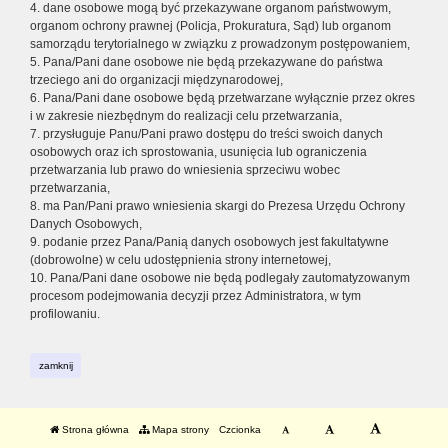
4. dane osobowe mogą być przekazywane organom państwowym,
organom ochrony prawnej (Policja, Prokuratura, Sąd) lub organom
samorządu terytorialnego w związku z prowadzonym postępowaniem,
5. Pana/Pani dane osobowe nie będą przekazywane do państwa
trzeciego ani do organizacji międzynarodowej,
6. Pana/Pani dane osobowe będą przetwarzane wyłącznie przez okres
i w zakresie niezbędnym do realizacji celu przetwarzania,
7. przysługuje Panu/Pani prawo dostępu do treści swoich danych
osobowych oraz ich sprostowania, usunięcia lub ograniczenia
przetwarzania lub prawo do wniesienia sprzeciwu wobec
przetwarzania,
8. ma Pan/Pani prawo wniesienia skargi do Prezesa Urzędu Ochrony
Danych Osobowych,
9. podanie przez Pana/Panią danych osobowych jest fakultatywne
(dobrowolne) w celu udostępnienia strony internetowej,
10. Pana/Pani dane osobowe nie będą podlegały zautomatyzowanym
procesom podejmowania decyzji przez Administratora, w tym
profilowaniu.
zamknij
Strona główna
Mapa strony
Czcionka