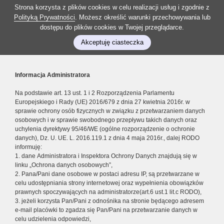
Strona korzysta z plików cookies w celu realizacji usług i zgodnie z
Polityką Prywatności
. Możesz określić warunki przechowywania lub
dostępu do plików cookies w Twojej przeglądarce.
Akceptuję ciasteczka
Informacja Administratora
Na podstawie art. 13 ust. 1 i 2 Rozporządzenia Parlamentu
Europejskiego i Rady (UE) 2016/679 z dnia 27 kwietnia 2016r. w
sprawie ochrony osób fizycznych w związku z przetwarzaniem danych
osobowych i w sprawie swobodnego przepływu takich danych oraz
uchylenia dyrektywy 95/46/WE (ogólne rozporządzenie o ochronie
danych), Dz. U. UE. L. 2016.119.1 z dnia 4 maja 2016r., dalej RODO
informuję:
1. dane Administratora i Inspektora Ochrony Danych znajdują się w
linku „Ochrona danych osobowych”,
2. Pana/Pani dane osobowe w postaci adresu IP, są przetwarzane w
celu udostępniania strony internetowej oraz wypełnienia obowiązków
prawnych spoczywających na administratorze(art.6 ust.1 lit.c RODO),
3. jeżeli korzysta Pan/Pani z odnośnika na stronie będącego adresem
e-mail placówki to zgadza się Pan/Pani na przetwarzanie danych w
celu udzielenia odpowiedzi,