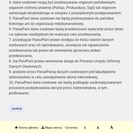
4. dane osobowe mogą być przekazywane organom państwowym,
organom ochrony prawnej (Policja, Prokuratura, Sąd) lub organom
samorządu terytorialnego w związku z prowadzonym postępowaniem,
5. Pana/Pani dane osobowe nie będą przekazywane do państwa
trzeciego ani do organizacji międzynarodowej,
6. Pana/Pani dane osobowe będą przetwarzane wyłącznie przez okres
i w zakresie niezbędnym do realizacji celu przetwarzania,
7. przysługuje Panu/Pani prawo dostępu do treści swoich danych
osobowych oraz ich sprostowania, usunięcia lub ograniczenia
przetwarzania lub prawo do wniesienia sprzeciwu wobec
przetwarzania,
8. ma Pan/Pani prawo wniesienia skargi do Prezesa Urzędu Ochrony
Danych Osobowych,
9. podanie przez Pana/Panią danych osobowych jest fakultatywne
(dobrowolne) w celu udostępnienia strony internetowej,
10. Pana/Pani dane osobowe nie będą podlegały zautomatyzowanym
procesom podejmowania decyzji przez Administratora, w tym
profilowaniu.
zamknij
Strona główna
Mapa strony
Czcionka