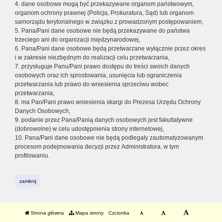
4. dane osobowe mogą być przekazywane organom państwowym,
organom ochrony prawnej (Policja, Prokuratura, Sąd) lub organom
samorządu terytorialnego w związku z prowadzonym postępowaniem,
5. Pana/Pani dane osobowe nie będą przekazywane do państwa
trzeciego ani do organizacji międzynarodowej,
6. Pana/Pani dane osobowe będą przetwarzane wyłącznie przez okres
i w zakresie niezbędnym do realizacji celu przetwarzania,
7. przysługuje Panu/Pani prawo dostępu do treści swoich danych
osobowych oraz ich sprostowania, usunięcia lub ograniczenia
przetwarzania lub prawo do wniesienia sprzeciwu wobec
przetwarzania,
8. ma Pan/Pani prawo wniesienia skargi do Prezesa Urzędu Ochrony
Danych Osobowych,
9. podanie przez Pana/Panią danych osobowych jest fakultatywne
(dobrowolne) w celu udostępnienia strony internetowej,
10. Pana/Pani dane osobowe nie będą podlegały zautomatyzowanym
procesom podejmowania decyzji przez Administratora, w tym
profilowaniu.
zamknij
Strona główna
Mapa strony
Czcionka