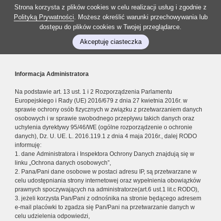
Strona korzysta z plików cookies w celu realizacji usług i zgodnie z
Polityką Prywatności
. Możesz określić warunki przechowywania lub
dostępu do plików cookies w Twojej przeglądarce.
Akceptuję ciasteczka
Informacja Administratora
Na podstawie art. 13 ust. 1 i 2 Rozporządzenia Parlamentu
Europejskiego i Rady (UE) 2016/679 z dnia 27 kwietnia 2016r. w
sprawie ochrony osób fizycznych w związku z przetwarzaniem danych
osobowych i w sprawie swobodnego przepływu takich danych oraz
uchylenia dyrektywy 95/46/WE (ogólne rozporządzenie o ochronie
danych), Dz. U. UE. L. 2016.119.1 z dnia 4 maja 2016r., dalej RODO
informuję:
1. dane Administratora i Inspektora Ochrony Danych znajdują się w
linku „Ochrona danych osobowych”,
2. Pana/Pani dane osobowe w postaci adresu IP, są przetwarzane w
celu udostępniania strony internetowej oraz wypełnienia obowiązków
prawnych spoczywających na administratorze(art.6 ust.1 lit.c RODO),
3. jeżeli korzysta Pan/Pani z odnośnika na stronie będącego adresem
e-mail placówki to zgadza się Pan/Pani na przetwarzanie danych w
celu udzielenia odpowiedzi,