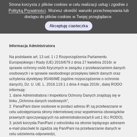
Strona korzysta z plików cookies w celu realizacji usług i zgodnie z
Polityką Prywatności
. Możesz określić warunki przechowywania lub
dostępu do plików cookies w Twojej przeglądarce.
Akceptuję ciasteczka
Informacja Administratora
Na podstawie art. 13 ust. 1 i 2 Rozporządzenia Parlamentu
Europejskiego i Rady (UE) 2016/679 z dnia 27 kwietnia 2016r. w
sprawie ochrony osób fizycznych w związku z przetwarzaniem danych
osobowych i w sprawie swobodnego przepływu takich danych oraz
uchylenia dyrektywy 95/46/WE (ogólne rozporządzenie o ochronie
danych), Dz. U. UE. L. 2016.119.1 z dnia 4 maja 2016r., dalej RODO
informuję:
1. dane Administratora i Inspektora Ochrony Danych znajdują się w
linku „Ochrona danych osobowych”,
2. Pana/Pani dane osobowe w postaci adresu IP, są przetwarzane w
celu udostępniania strony internetowej oraz wypełnienia obowiązków
prawnych spoczywających na administratorze(art.6 ust.1 lit.c RODO),
3. jeżeli korzysta Pan/Pani z odnośnika na stronie będącego adresem
e-mail placówki to zgadza się Pan/Pani na przetwarzanie danych w
celu udzielenia odpowiedzi,