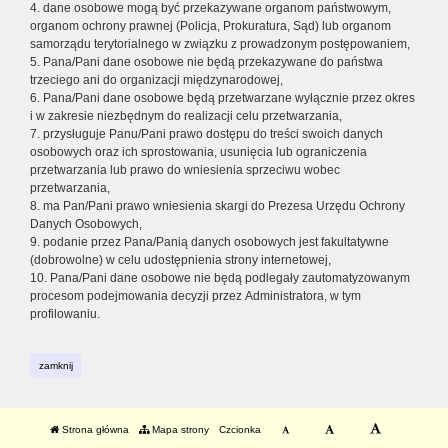
4. dane osobowe mogą być przekazywane organom państwowym,
organom ochrony prawnej (Policja, Prokuratura, Sąd) lub organom
samorządu terytorialnego w związku z prowadzonym postępowaniem,
5. Pana/Pani dane osobowe nie będą przekazywane do państwa
trzeciego ani do organizacji międzynarodowej,
6. Pana/Pani dane osobowe będą przetwarzane wyłącznie przez okres
i w zakresie niezbędnym do realizacji celu przetwarzania,
7. przysługuje Panu/Pani prawo dostępu do treści swoich danych
osobowych oraz ich sprostowania, usunięcia lub ograniczenia
przetwarzania lub prawo do wniesienia sprzeciwu wobec
przetwarzania,
8. ma Pan/Pani prawo wniesienia skargi do Prezesa Urzędu Ochrony
Danych Osobowych,
9. podanie przez Pana/Panią danych osobowych jest fakultatywne
(dobrowolne) w celu udostępnienia strony internetowej,
10. Pana/Pani dane osobowe nie będą podlegały zautomatyzowanym
procesom podejmowania decyzji przez Administratora, w tym
profilowaniu.
zamknij
Strona główna
Mapa strony
Czcionka