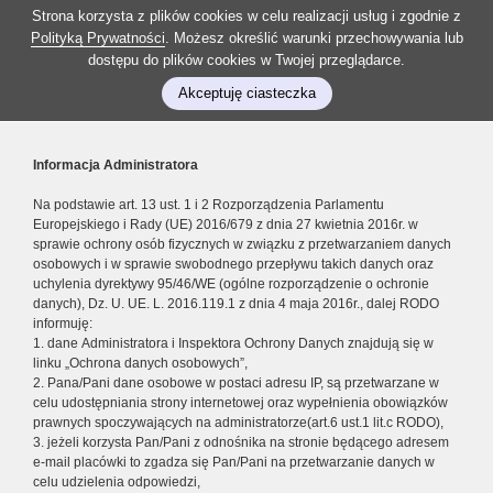
Strona korzysta z plików cookies w celu realizacji usług i zgodnie z
Polityką Prywatności
. Możesz określić warunki przechowywania lub
dostępu do plików cookies w Twojej przeglądarce.
Akceptuję ciasteczka
Informacja Administratora
Na podstawie art. 13 ust. 1 i 2 Rozporządzenia Parlamentu
Europejskiego i Rady (UE) 2016/679 z dnia 27 kwietnia 2016r. w
sprawie ochrony osób fizycznych w związku z przetwarzaniem danych
osobowych i w sprawie swobodnego przepływu takich danych oraz
uchylenia dyrektywy 95/46/WE (ogólne rozporządzenie o ochronie
danych), Dz. U. UE. L. 2016.119.1 z dnia 4 maja 2016r., dalej RODO
informuję:
1. dane Administratora i Inspektora Ochrony Danych znajdują się w
linku „Ochrona danych osobowych”,
2. Pana/Pani dane osobowe w postaci adresu IP, są przetwarzane w
celu udostępniania strony internetowej oraz wypełnienia obowiązków
prawnych spoczywających na administratorze(art.6 ust.1 lit.c RODO),
3. jeżeli korzysta Pan/Pani z odnośnika na stronie będącego adresem
e-mail placówki to zgadza się Pan/Pani na przetwarzanie danych w
celu udzielenia odpowiedzi,