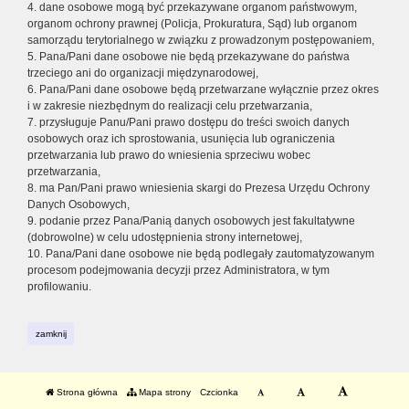
4. dane osobowe mogą być przekazywane organom państwowym,
organom ochrony prawnej (Policja, Prokuratura, Sąd) lub organom
samorządu terytorialnego w związku z prowadzonym postępowaniem,
5. Pana/Pani dane osobowe nie będą przekazywane do państwa
trzeciego ani do organizacji międzynarodowej,
6. Pana/Pani dane osobowe będą przetwarzane wyłącznie przez okres
i w zakresie niezbędnym do realizacji celu przetwarzania,
7. przysługuje Panu/Pani prawo dostępu do treści swoich danych
osobowych oraz ich sprostowania, usunięcia lub ograniczenia
przetwarzania lub prawo do wniesienia sprzeciwu wobec
przetwarzania,
8. ma Pan/Pani prawo wniesienia skargi do Prezesa Urzędu Ochrony
Danych Osobowych,
9. podanie przez Pana/Panią danych osobowych jest fakultatywne
(dobrowolne) w celu udostępnienia strony internetowej,
10. Pana/Pani dane osobowe nie będą podlegały zautomatyzowanym
procesom podejmowania decyzji przez Administratora, w tym
profilowaniu.
zamknij
Strona główna
Mapa strony
Czcionka