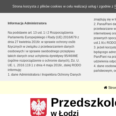
Strona korzysta z plików cookies w celu realizacji usług i zgodnie z
znajdują się w
Informacja Administratora
2. Pana/Pani da
przetwarzane w
Na podstawie art. 13 ust. 1 i 2 Rozporządzenia
internetowej o
Parlamentu Europejskiego i Rady (UE) 2016/679 z
prawnych spocz
dnia 27 kwietnia 2016r. w sprawie ochrony osób
ust.1 lit.c RODO
fizycznych w związku z przetwarzaniem danych
3. jeżeli korzy
osobowych i w sprawie swobodnego przepływu
będącego adres
takich danych oraz uchylenia dyrektywy 95/46/WE
Pan/Pani na pr
(ogólne rozporządzenie o ochronie danych), Dz. U.
udzielenia odp
UE. L. 2016.119.1 z dnia 4 maja 2016r., dalej RODO
4. dane osobo
informuję:
państwowym, or
1. dane Administratora i Inspektora Ochrony Danych
Stro
Przedszkole
w Łodzi