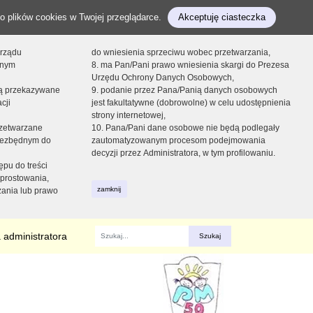
o plików cookies w Twojej przeglądarce.
Akceptuję ciasteczka
orządu
do wniesienia sprzeciwu wobec przetwarzania,
onym
8. ma Pan/Pani prawo wniesienia skargi do Prezesa
Urzędu Ochrony Danych Osobowych,
dą przekazywane
9. podanie przez Pana/Panią danych osobowych
cji
jest fakultatywne (dobrowolne) w celu udostępnienia
strony internetowej,
zetwarzane
10. Pana/Pani dane osobowe nie będą podlegały
niezbędnym do
zautomatyzowanym procesom podejmowania
decyzji przez Administratora, w tym profilowaniu.
ępu do treści
prostowania,
zamknij
zania lub prawo
 administratora
Fraza