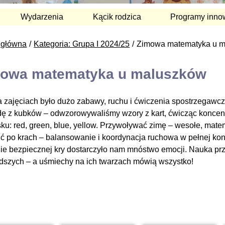
Wydarzenia
Kącik rodzica
Programy inno
 główna
Kategoria: Grupa I 2024/25
Zimowa matematyka u 
owa matematyka u maluszków
a zajęciach było dużo zabawy, ruchu i ćwiczenia spostrzegawcz
dę z kubków – odwzorowywaliśmy wzory z kart, ćwicząc koncentr
sku: red, green, blue, yellow. Przywoływać zimę – wesołe, ma
ć po krach – balansowanie i koordynacja ruchowa w pełnej konce
ie bezpiecznej kry dostarczyło nam mnóstwo emocji. Nauka pr
dszych – a uśmiechy na ich twarzach mówią wszystko!