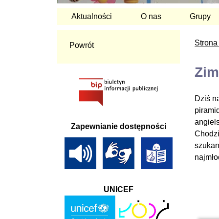
Aktualności
O nas
Grupy
Strona
Powrót
Zim
Dziś n
pirami
angiel
Zapewnianie dostępności
Chodzi
szukan
najmło
UNICEF