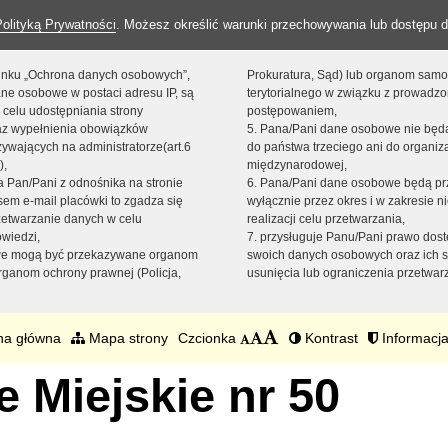
Polityką Prywatności
. Możesz określić warunki przechowywania lub dostępu d
 linku „Ochrona danych osobowych”,
Prokuratura, Sąd) lub organom sam
ne osobowe w postaci adresu IP, są
terytorialnego w związku z prowadz
 celu udostępniania strony
postępowaniem,
raz wypełnienia obowiązków
5. Pana/Pani dane osobowe nie bę
ywających na administratorze(art.6
do państwa trzeciego ani do organiza
),
międzynarodowej,
sta Pan/Pani z odnośnika na stronie
6. Pana/Pani dane osobowe będą pr
em e-mail placówki to zgadza się
wyłącznie przez okres i w zakresie 
zetwarzanie danych w celu
realizacji celu przetwarzania,
owiedzi,
7. przysługuje Panu/Pani prawo dost
we mogą być przekazywane organom
swoich danych osobowych oraz ich s
ganom ochrony prawnej (Policja,
usunięcia lub ograniczenia przetwar
na główna
Mapa strony
Czcionka
Kontrast
Informacja
 Miejskie nr 50