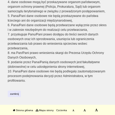
4. dane osobowe mogą być przekazywane organom państwowym,
organom ochrony prawnej (Policja, Prokuratura, Sąd) lub organom
samorządu terytorialnego w związku z prowadzonym postępowaniem,
5. Pana/Pani dane osobowe nie będą przekazywane do państwa
trzeciego ani do organizacji międzynarodowej,
6. Pana/Pani dane osobowe będą przetwarzane wyłącznie przez okres
i w zakresie niezbędnym do realizacji celu przetwarzania,
7. przysługuje Panu/Pani prawo dostępu do treści swoich danych
osobowych oraz ich sprostowania, usunięcia lub ograniczenia
przetwarzania lub prawo do wniesienia sprzeciwu wobec
przetwarzania,
8. ma Pan/Pani prawo wniesienia skargi do Prezesa Urzędu Ochrony
Danych Osobowych,
9. podanie przez Pana/Panią danych osobowych jest fakultatywne
(dobrowolne) w celu udostępnienia strony internetowej,
10. Pana/Pani dane osobowe nie będą podlegały zautomatyzowanym
procesom podejmowania decyzji przez Administratora, w tym
profilowaniu.
zamknij
Strona główna
Mapa strony
Czcionka