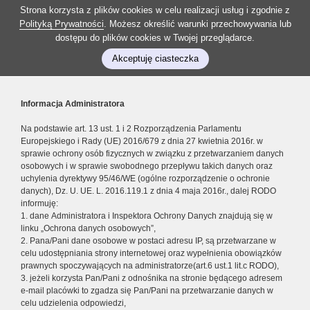
Strona korzysta z plików cookies w celu realizacji usług i zgodnie z
Polityką Prywatności
. Możesz określić warunki przechowywania lub
dostępu do plików cookies w Twojej przeglądarce.
Akceptuję ciasteczka
Informacja Administratora
Na podstawie art. 13 ust. 1 i 2 Rozporządzenia Parlamentu
Europejskiego i Rady (UE) 2016/679 z dnia 27 kwietnia 2016r. w
sprawie ochrony osób fizycznych w związku z przetwarzaniem danych
osobowych i w sprawie swobodnego przepływu takich danych oraz
uchylenia dyrektywy 95/46/WE (ogólne rozporządzenie o ochronie
danych), Dz. U. UE. L. 2016.119.1 z dnia 4 maja 2016r., dalej RODO
informuję:
1. dane Administratora i Inspektora Ochrony Danych znajdują się w
linku „Ochrona danych osobowych”,
2. Pana/Pani dane osobowe w postaci adresu IP, są przetwarzane w
celu udostępniania strony internetowej oraz wypełnienia obowiązków
prawnych spoczywających na administratorze(art.6 ust.1 lit.c RODO),
3. jeżeli korzysta Pan/Pani z odnośnika na stronie będącego adresem
e-mail placówki to zgadza się Pan/Pani na przetwarzanie danych w
celu udzielenia odpowiedzi,