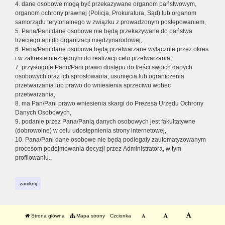
4. dane osobowe mogą być przekazywane organom państwowym,
organom ochrony prawnej (Policja, Prokuratura, Sąd) lub organom
samorządu terytorialnego w związku z prowadzonym postępowaniem,
5. Pana/Pani dane osobowe nie będą przekazywane do państwa
trzeciego ani do organizacji międzynarodowej,
6. Pana/Pani dane osobowe będą przetwarzane wyłącznie przez okres
i w zakresie niezbędnym do realizacji celu przetwarzania,
7. przysługuje Panu/Pani prawo dostępu do treści swoich danych
osobowych oraz ich sprostowania, usunięcia lub ograniczenia
przetwarzania lub prawo do wniesienia sprzeciwu wobec
przetwarzania,
8. ma Pan/Pani prawo wniesienia skargi do Prezesa Urzędu Ochrony
Danych Osobowych,
9. podanie przez Pana/Panią danych osobowych jest fakultatywne
(dobrowolne) w celu udostępnienia strony internetowej,
10. Pana/Pani dane osobowe nie będą podlegały zautomatyzowanym
procesom podejmowania decyzji przez Administratora, w tym
profilowaniu.
zamknij
Strona główna
Mapa strony
Czcionka