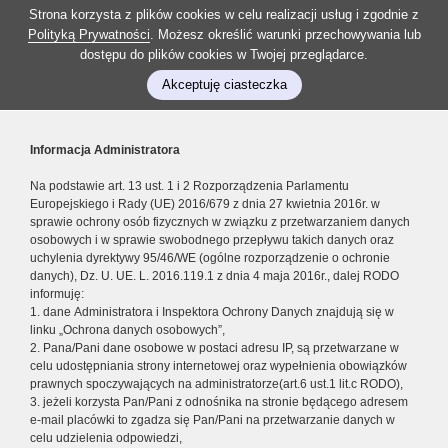
Strona korzysta z plików cookies w celu realizacji usług i zgodnie z
Polityką Prywatności
. Możesz określić warunki przechowywania lub
dostępu do plików cookies w Twojej przeglądarce.
Akceptuję ciasteczka
Informacja Administratora
Na podstawie art. 13 ust. 1 i 2 Rozporządzenia Parlamentu
Europejskiego i Rady (UE) 2016/679 z dnia 27 kwietnia 2016r. w
sprawie ochrony osób fizycznych w związku z przetwarzaniem danych
osobowych i w sprawie swobodnego przepływu takich danych oraz
uchylenia dyrektywy 95/46/WE (ogólne rozporządzenie o ochronie
danych), Dz. U. UE. L. 2016.119.1 z dnia 4 maja 2016r., dalej RODO
informuję:
1. dane Administratora i Inspektora Ochrony Danych znajdują się w
linku „Ochrona danych osobowych”,
2. Pana/Pani dane osobowe w postaci adresu IP, są przetwarzane w
celu udostępniania strony internetowej oraz wypełnienia obowiązków
prawnych spoczywających na administratorze(art.6 ust.1 lit.c RODO),
3. jeżeli korzysta Pan/Pani z odnośnika na stronie będącego adresem
e-mail placówki to zgadza się Pan/Pani na przetwarzanie danych w
celu udzielenia odpowiedzi,