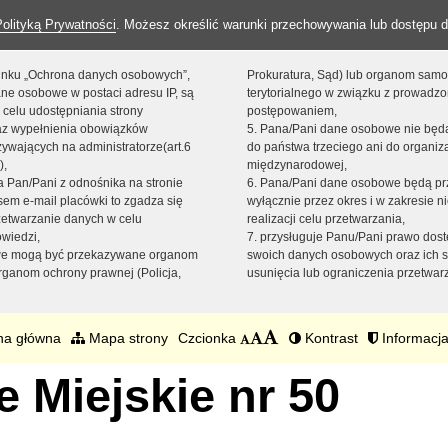
Polityką Prywatności
. Możesz określić warunki przechowywania lub dostępu d
 linku „Ochrona danych osobowych”,
Prokuratura, Sąd) lub organom sam
ne osobowe w postaci adresu IP, są
terytorialnego w związku z prowadz
 celu udostępniania strony
postępowaniem,
raz wypełnienia obowiązków
5. Pana/Pani dane osobowe nie bę
ywających na administratorze(art.6
do państwa trzeciego ani do organiza
),
międzynarodowej,
sta Pan/Pani z odnośnika na stronie
6. Pana/Pani dane osobowe będą pr
em e-mail placówki to zgadza się
wyłącznie przez okres i w zakresie 
zetwarzanie danych w celu
realizacji celu przetwarzania,
owiedzi,
7. przysługuje Panu/Pani prawo dost
we mogą być przekazywane organom
swoich danych osobowych oraz ich s
ganom ochrony prawnej (Policja,
usunięcia lub ograniczenia przetwar
na główna
Mapa strony
Czcionka
Kontrast
Informacja
 Miejskie nr 50