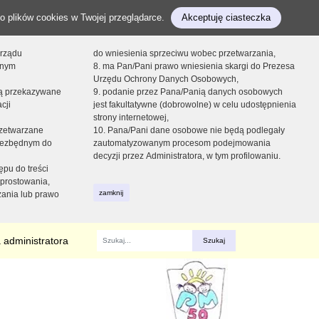
o plików cookies w Twojej przeglądarce.
Akceptuję ciasteczka
orządu
do wniesienia sprzeciwu wobec przetwarzania,
onym
8. ma Pan/Pani prawo wniesienia skargi do Prezesa
Urzędu Ochrony Danych Osobowych,
dą przekazywane
9. podanie przez Pana/Panią danych osobowych
cji
jest fakultatywne (dobrowolne) w celu udostępnienia
strony internetowej,
zetwarzane
10. Pana/Pani dane osobowe nie będą podlegały
niezbędnym do
zautomatyzowanym procesom podejmowania
decyzji przez Administratora, w tym profilowaniu.
ępu do treści
prostowania,
zamknij
zania lub prawo
 administratora
Fraza