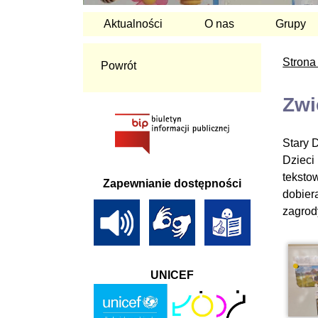
Aktualności
O nas
Grupy
Strona
Powrót
Zwi
Stary D
Dzieci
teksto
Zapewnianie dostępności
dobier
zagrod
UNICEF