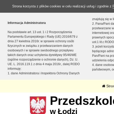
Strona korzysta z plików cookies w celu realizacji usług i zgodnie z
znajdują się w
Informacja Administratora
2. Pana/Pani da
przetwarzane w
Na podstawie art. 13 ust. 1 i 2 Rozporządzenia
internetowej o
Parlamentu Europejskiego i Rady (UE) 2016/679 z
prawnych spocz
dnia 27 kwietnia 2016r. w sprawie ochrony osób
ust.1 lit.c RODO
fizycznych w związku z przetwarzaniem danych
3. jeżeli korzy
osobowych i w sprawie swobodnego przepływu
będącego adres
takich danych oraz uchylenia dyrektywy 95/46/WE
Pan/Pani na pr
(ogólne rozporządzenie o ochronie danych), Dz. U.
udzielenia odp
UE. L. 2016.119.1 z dnia 4 maja 2016r., dalej RODO
4. dane osobo
informuję:
państwowym, or
1. dane Administratora i Inspektora Ochrony Danych
Stro
Przedszkole
w Łodzi