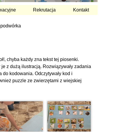
wacyjne
Rekrutacja
Kontakt
o podwórka
 oł!, chyba każdy zna tekst tej piosenki.
 je z dużą ilustracją. Rozwiązywały zadania
ta do kodowania. Odczytywały kod i
nież puzzle ze zwierzętami z wiejskiej