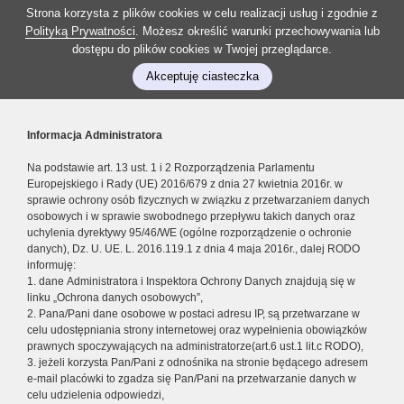
Strona korzysta z plików cookies w celu realizacji usług i zgodnie z
Polityką Prywatności
. Możesz określić warunki przechowywania lub
dostępu do plików cookies w Twojej przeglądarce.
Akceptuję ciasteczka
Informacja Administratora
Na podstawie art. 13 ust. 1 i 2 Rozporządzenia Parlamentu
Europejskiego i Rady (UE) 2016/679 z dnia 27 kwietnia 2016r. w
sprawie ochrony osób fizycznych w związku z przetwarzaniem danych
osobowych i w sprawie swobodnego przepływu takich danych oraz
uchylenia dyrektywy 95/46/WE (ogólne rozporządzenie o ochronie
danych), Dz. U. UE. L. 2016.119.1 z dnia 4 maja 2016r., dalej RODO
informuję:
1. dane Administratora i Inspektora Ochrony Danych znajdują się w
linku „Ochrona danych osobowych”,
2. Pana/Pani dane osobowe w postaci adresu IP, są przetwarzane w
celu udostępniania strony internetowej oraz wypełnienia obowiązków
prawnych spoczywających na administratorze(art.6 ust.1 lit.c RODO),
3. jeżeli korzysta Pan/Pani z odnośnika na stronie będącego adresem
e-mail placówki to zgadza się Pan/Pani na przetwarzanie danych w
celu udzielenia odpowiedzi,