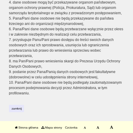
4. dane osobowe mogą być przekazywane organom państwowym,
organom ochrony prawnej (Policja, Prokuratura, Sąd) lub organom
samorządu terytorialnego w związku z prowadzonym postępowaniem,
5. Pana/Pani dane osobowe nie będą przekazywane do państwa
trzeciego ani do organizacji międzynarodowej,
6. Pana/Pani dane osobowe będą przetwarzane wyłącznie przez okres
i w zakresie niezbędnym do realizacji celu przetwarzania,
7. przysługuje Panu/Pani prawo dostępu do treści swoich danych
osobowych oraz ich sprostowania, usunięcia lub ograniczenia
przetwarzania lub prawo do wniesienia sprzeciwu wobec
przetwarzania,
8. ma Pan/Pani prawo wniesienia skargi do Prezesa Urzędu Ochrony
Danych Osobowych,
9. podanie przez Pana/Panią danych osobowych jest fakultatywne
(dobrowolne) w celu udostępnienia strony internetowej,
10. Pana/Pani dane osobowe nie będą podlegały zautomatyzowanym
procesom podejmowania decyzji przez Administratora, w tym
profilowaniu.
zamknij
Strona główna
Mapa strony
Czcionka