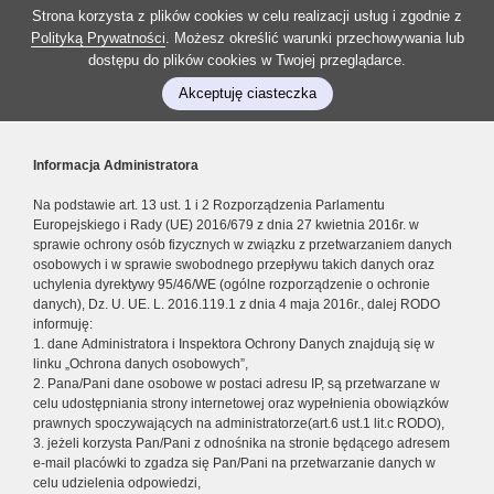
Strona korzysta z plików cookies w celu realizacji usług i zgodnie z
Polityką Prywatności
. Możesz określić warunki przechowywania lub
dostępu do plików cookies w Twojej przeglądarce.
Akceptuję ciasteczka
Informacja Administratora
Na podstawie art. 13 ust. 1 i 2 Rozporządzenia Parlamentu
Europejskiego i Rady (UE) 2016/679 z dnia 27 kwietnia 2016r. w
sprawie ochrony osób fizycznych w związku z przetwarzaniem danych
osobowych i w sprawie swobodnego przepływu takich danych oraz
uchylenia dyrektywy 95/46/WE (ogólne rozporządzenie o ochronie
danych), Dz. U. UE. L. 2016.119.1 z dnia 4 maja 2016r., dalej RODO
informuję:
1. dane Administratora i Inspektora Ochrony Danych znajdują się w
linku „Ochrona danych osobowych”,
2. Pana/Pani dane osobowe w postaci adresu IP, są przetwarzane w
celu udostępniania strony internetowej oraz wypełnienia obowiązków
prawnych spoczywających na administratorze(art.6 ust.1 lit.c RODO),
3. jeżeli korzysta Pan/Pani z odnośnika na stronie będącego adresem
e-mail placówki to zgadza się Pan/Pani na przetwarzanie danych w
celu udzielenia odpowiedzi,