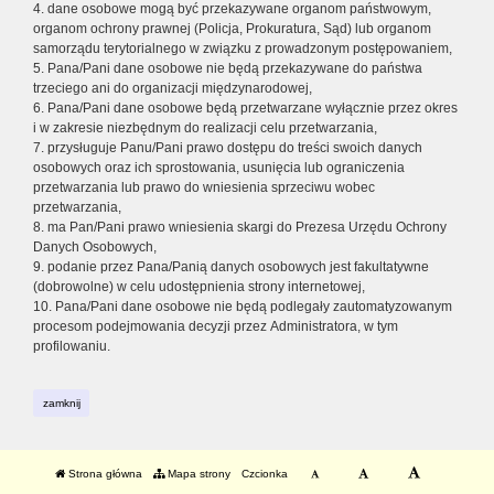
4. dane osobowe mogą być przekazywane organom państwowym,
organom ochrony prawnej (Policja, Prokuratura, Sąd) lub organom
samorządu terytorialnego w związku z prowadzonym postępowaniem,
5. Pana/Pani dane osobowe nie będą przekazywane do państwa
trzeciego ani do organizacji międzynarodowej,
6. Pana/Pani dane osobowe będą przetwarzane wyłącznie przez okres
i w zakresie niezbędnym do realizacji celu przetwarzania,
7. przysługuje Panu/Pani prawo dostępu do treści swoich danych
osobowych oraz ich sprostowania, usunięcia lub ograniczenia
przetwarzania lub prawo do wniesienia sprzeciwu wobec
przetwarzania,
8. ma Pan/Pani prawo wniesienia skargi do Prezesa Urzędu Ochrony
Danych Osobowych,
9. podanie przez Pana/Panią danych osobowych jest fakultatywne
(dobrowolne) w celu udostępnienia strony internetowej,
10. Pana/Pani dane osobowe nie będą podlegały zautomatyzowanym
procesom podejmowania decyzji przez Administratora, w tym
profilowaniu.
zamknij
Strona główna
Mapa strony
Czcionka