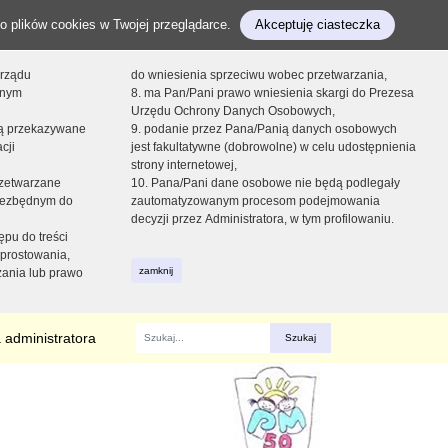
o plików cookies w Twojej przeglądarce.
Akceptuję ciasteczka
orządu
do wniesienia sprzeciwu wobec przetwarzania,
onym
8. ma Pan/Pani prawo wniesienia skargi do Prezesa
Urzędu Ochrony Danych Osobowych,
dą przekazywane
9. podanie przez Pana/Panią danych osobowych
cji
jest fakultatywne (dobrowolne) w celu udostępnienia
strony internetowej,
zetwarzane
10. Pana/Pani dane osobowe nie będą podlegały
niezbędnym do
zautomatyzowanym procesom podejmowania
decyzji przez Administratora, w tym profilowaniu.
ępu do treści
prostowania,
zamknij
zania lub prawo
 administratora
Fraza