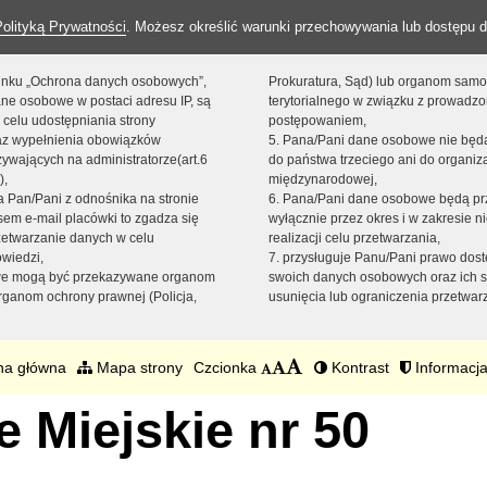
Polityką Prywatności
. Możesz określić warunki przechowywania lub dostępu d
 linku „Ochrona danych osobowych”,
Prokuratura, Sąd) lub organom sam
ne osobowe w postaci adresu IP, są
terytorialnego w związku z prowadz
 celu udostępniania strony
postępowaniem,
raz wypełnienia obowiązków
5. Pana/Pani dane osobowe nie bę
ywających na administratorze(art.6
do państwa trzeciego ani do organiza
),
międzynarodowej,
sta Pan/Pani z odnośnika na stronie
6. Pana/Pani dane osobowe będą pr
em e-mail placówki to zgadza się
wyłącznie przez okres i w zakresie 
zetwarzanie danych w celu
realizacji celu przetwarzania,
owiedzi,
7. przysługuje Panu/Pani prawo dost
we mogą być przekazywane organom
swoich danych osobowych oraz ich s
ganom ochrony prawnej (Policja,
usunięcia lub ograniczenia przetwar
na główna
Mapa strony
Czcionka
Kontrast
Informacja
 Miejskie nr 50