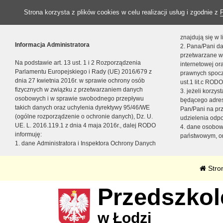
Strona korzysta z plików cookies w celu realizacji usług i zgodnie z
znajdują się w
Informacja Administratora
2. Pana/Pani da
przetwarzane w
Na podstawie art. 13 ust. 1 i 2 Rozporządzenia
internetowej o
Parlamentu Europejskiego i Rady (UE) 2016/679 z
prawnych spocz
dnia 27 kwietnia 2016r. w sprawie ochrony osób
ust.1 lit.c RODO
fizycznych w związku z przetwarzaniem danych
3. jeżeli korzy
osobowych i w sprawie swobodnego przepływu
będącego adres
takich danych oraz uchylenia dyrektywy 95/46/WE
Pan/Pani na pr
(ogólne rozporządzenie o ochronie danych), Dz. U.
udzielenia odp
UE. L. 2016.119.1 z dnia 4 maja 2016r., dalej RODO
4. dane osobo
informuję:
państwowym, or
1. dane Administratora i Inspektora Ochrony Danych
Stro
Przedszkole
w Łodzi