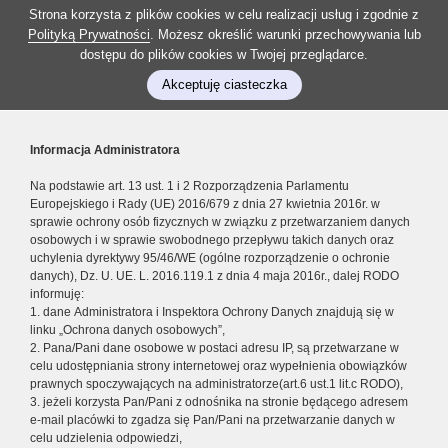
Strona korzysta z plików cookies w celu realizacji usług i zgodnie z
Polityką Prywatności
. Możesz określić warunki przechowywania lub
dostępu do plików cookies w Twojej przeglądarce.
Akceptuję ciasteczka
Informacja Administratora
Na podstawie art. 13 ust. 1 i 2 Rozporządzenia Parlamentu
Europejskiego i Rady (UE) 2016/679 z dnia 27 kwietnia 2016r. w
sprawie ochrony osób fizycznych w związku z przetwarzaniem danych
osobowych i w sprawie swobodnego przepływu takich danych oraz
uchylenia dyrektywy 95/46/WE (ogólne rozporządzenie o ochronie
danych), Dz. U. UE. L. 2016.119.1 z dnia 4 maja 2016r., dalej RODO
informuję:
1. dane Administratora i Inspektora Ochrony Danych znajdują się w
linku „Ochrona danych osobowych”,
2. Pana/Pani dane osobowe w postaci adresu IP, są przetwarzane w
celu udostępniania strony internetowej oraz wypełnienia obowiązków
prawnych spoczywających na administratorze(art.6 ust.1 lit.c RODO),
3. jeżeli korzysta Pan/Pani z odnośnika na stronie będącego adresem
e-mail placówki to zgadza się Pan/Pani na przetwarzanie danych w
celu udzielenia odpowiedzi,