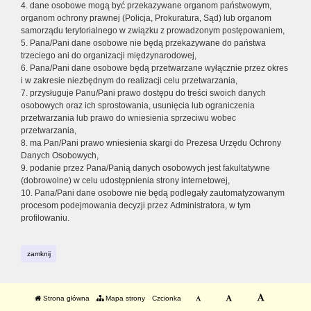
4. dane osobowe mogą być przekazywane organom państwowym,
organom ochrony prawnej (Policja, Prokuratura, Sąd) lub organom
samorządu terytorialnego w związku z prowadzonym postępowaniem,
5. Pana/Pani dane osobowe nie będą przekazywane do państwa
trzeciego ani do organizacji międzynarodowej,
6. Pana/Pani dane osobowe będą przetwarzane wyłącznie przez okres
i w zakresie niezbędnym do realizacji celu przetwarzania,
7. przysługuje Panu/Pani prawo dostępu do treści swoich danych
osobowych oraz ich sprostowania, usunięcia lub ograniczenia
przetwarzania lub prawo do wniesienia sprzeciwu wobec
przetwarzania,
8. ma Pan/Pani prawo wniesienia skargi do Prezesa Urzędu Ochrony
Danych Osobowych,
9. podanie przez Pana/Panią danych osobowych jest fakultatywne
(dobrowolne) w celu udostępnienia strony internetowej,
10. Pana/Pani dane osobowe nie będą podlegały zautomatyzowanym
procesom podejmowania decyzji przez Administratora, w tym
profilowaniu.
zamknij
Strona główna
Mapa strony
Czcionka