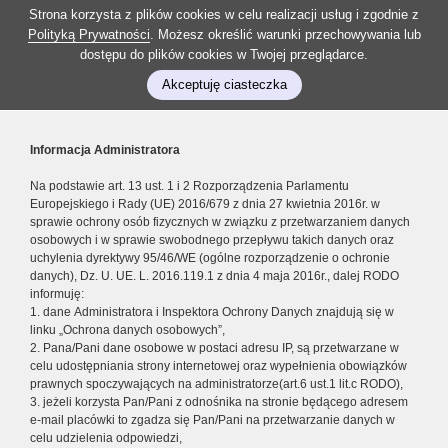
Strona korzysta z plików cookies w celu realizacji usług i zgodnie z
Polityką Prywatności
. Możesz określić warunki przechowywania lub
dostępu do plików cookies w Twojej przeglądarce.
Akceptuję ciasteczka
Informacja Administratora
Na podstawie art. 13 ust. 1 i 2 Rozporządzenia Parlamentu
Europejskiego i Rady (UE) 2016/679 z dnia 27 kwietnia 2016r. w
sprawie ochrony osób fizycznych w związku z przetwarzaniem danych
osobowych i w sprawie swobodnego przepływu takich danych oraz
uchylenia dyrektywy 95/46/WE (ogólne rozporządzenie o ochronie
danych), Dz. U. UE. L. 2016.119.1 z dnia 4 maja 2016r., dalej RODO
informuję:
1. dane Administratora i Inspektora Ochrony Danych znajdują się w
linku „Ochrona danych osobowych”,
2. Pana/Pani dane osobowe w postaci adresu IP, są przetwarzane w
celu udostępniania strony internetowej oraz wypełnienia obowiązków
prawnych spoczywających na administratorze(art.6 ust.1 lit.c RODO),
3. jeżeli korzysta Pan/Pani z odnośnika na stronie będącego adresem
e-mail placówki to zgadza się Pan/Pani na przetwarzanie danych w
celu udzielenia odpowiedzi,