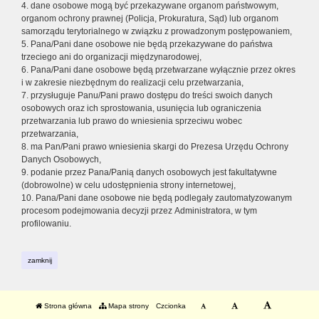
4. dane osobowe mogą być przekazywane organom państwowym,
organom ochrony prawnej (Policja, Prokuratura, Sąd) lub organom
samorządu terytorialnego w związku z prowadzonym postępowaniem,
5. Pana/Pani dane osobowe nie będą przekazywane do państwa
trzeciego ani do organizacji międzynarodowej,
6. Pana/Pani dane osobowe będą przetwarzane wyłącznie przez okres
i w zakresie niezbędnym do realizacji celu przetwarzania,
7. przysługuje Panu/Pani prawo dostępu do treści swoich danych
osobowych oraz ich sprostowania, usunięcia lub ograniczenia
przetwarzania lub prawo do wniesienia sprzeciwu wobec
przetwarzania,
8. ma Pan/Pani prawo wniesienia skargi do Prezesa Urzędu Ochrony
Danych Osobowych,
9. podanie przez Pana/Panią danych osobowych jest fakultatywne
(dobrowolne) w celu udostępnienia strony internetowej,
10. Pana/Pani dane osobowe nie będą podlegały zautomatyzowanym
procesom podejmowania decyzji przez Administratora, w tym
profilowaniu.
zamknij
Strona główna
Mapa strony
Czcionka