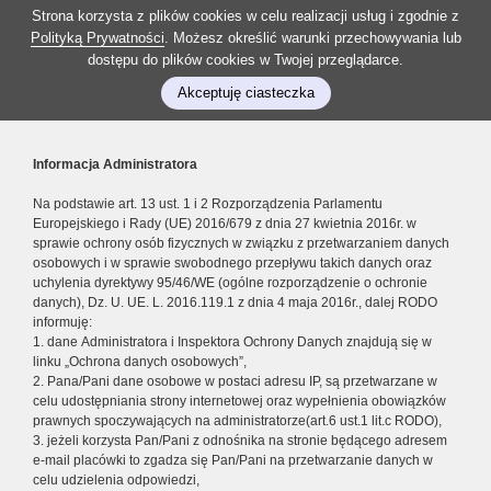
Strona korzysta z plików cookies w celu realizacji usług i zgodnie z
Polityką Prywatności
. Możesz określić warunki przechowywania lub
dostępu do plików cookies w Twojej przeglądarce.
Akceptuję ciasteczka
Informacja Administratora
Na podstawie art. 13 ust. 1 i 2 Rozporządzenia Parlamentu
Europejskiego i Rady (UE) 2016/679 z dnia 27 kwietnia 2016r. w
sprawie ochrony osób fizycznych w związku z przetwarzaniem danych
osobowych i w sprawie swobodnego przepływu takich danych oraz
uchylenia dyrektywy 95/46/WE (ogólne rozporządzenie o ochronie
danych), Dz. U. UE. L. 2016.119.1 z dnia 4 maja 2016r., dalej RODO
informuję:
1. dane Administratora i Inspektora Ochrony Danych znajdują się w
linku „Ochrona danych osobowych”,
2. Pana/Pani dane osobowe w postaci adresu IP, są przetwarzane w
celu udostępniania strony internetowej oraz wypełnienia obowiązków
prawnych spoczywających na administratorze(art.6 ust.1 lit.c RODO),
3. jeżeli korzysta Pan/Pani z odnośnika na stronie będącego adresem
e-mail placówki to zgadza się Pan/Pani na przetwarzanie danych w
celu udzielenia odpowiedzi,