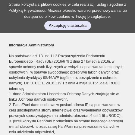
Strona korzysta z plików cookies w celu realizacji usług i zgodnie z
Polityką Prywatności
. Możesz określić warunki przechowywania lub
dostępu do plików cookies w Twojej przeglądarce.
Akceptuję ciasteczka
Informacja Administratora
Na podstawie art. 13 ust. 1 i 2 Rozporządzenia Parlamentu
Europejskiego i Rady (UE) 2016/679 z dnia 27 kwietnia 2016r. w
sprawie ochrony osób fizycznych w związku z przetwarzaniem danych
osobowych i w sprawie swobodnego przepływu takich danych oraz
uchylenia dyrektywy 95/46/WE (ogólne rozporządzenie o ochronie
danych), Dz. U. UE. L. 2016.119.1 z dnia 4 maja 2016r., dalej RODO
informuję:
1. dane Administratora i Inspektora Ochrony Danych znajdują się w
linku „Ochrona danych osobowych”,
2. Pana/Pani dane osobowe w postaci adresu IP, są przetwarzane w
celu udostępniania strony internetowej oraz wypełnienia obowiązków
prawnych spoczywających na administratorze(art.6 ust.1 lit.c RODO),
3. jeżeli korzysta Pan/Pani z odnośnika na stronie będącego adresem
e-mail placówki to zgadza się Pan/Pani na przetwarzanie danych w
celu udzielenia odpowiedzi,