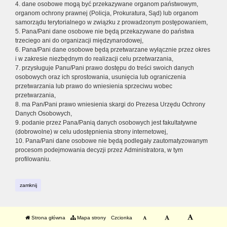
4. dane osobowe mogą być przekazywane organom państwowym,
organom ochrony prawnej (Policja, Prokuratura, Sąd) lub organom
samorządu terytorialnego w związku z prowadzonym postępowaniem,
5. Pana/Pani dane osobowe nie będą przekazywane do państwa
trzeciego ani do organizacji międzynarodowej,
6. Pana/Pani dane osobowe będą przetwarzane wyłącznie przez okres
i w zakresie niezbędnym do realizacji celu przetwarzania,
7. przysługuje Panu/Pani prawo dostępu do treści swoich danych
osobowych oraz ich sprostowania, usunięcia lub ograniczenia
przetwarzania lub prawo do wniesienia sprzeciwu wobec
przetwarzania,
8. ma Pan/Pani prawo wniesienia skargi do Prezesa Urzędu Ochrony
Danych Osobowych,
9. podanie przez Pana/Panią danych osobowych jest fakultatywne
(dobrowolne) w celu udostępnienia strony internetowej,
10. Pana/Pani dane osobowe nie będą podlegały zautomatyzowanym
procesom podejmowania decyzji przez Administratora, w tym
profilowaniu.
zamknij
Strona główna
Mapa strony
Czcionka