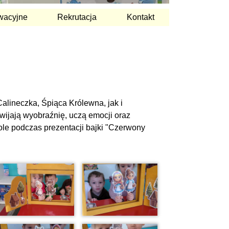
wacyjne
Rekrutacja
Kontakt
Calineczka, Śpiąca Królewna, jak i
wijają wyobraźnię, uczą emocji oraz
role podczas prezentacji bajki "Czerwony