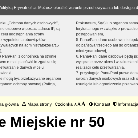
Polityką Prywatności
. Możesz określić warunki przechowywania lub dostępu d
 linku „Ochrona danych osobowych”,
Prokuratura, Sąd) lub organom sam
ne osobowe w postaci adresu IP, są
terytorialnego w związku z prowadz
 celu udostępniania strony
postępowaniem,
raz wypełnienia obowiązków
5. Pana/Pani dane osobowe nie bę
ywających na administratorze(art.6
do państwa trzeciego ani do organiza
),
międzynarodowej,
sta Pan/Pani z odnośnika na stronie
6. Pana/Pani dane osobowe będą pr
em e-mail placówki to zgadza się
wyłącznie przez okres i w zakresie 
zetwarzanie danych w celu
realizacji celu przetwarzania,
owiedzi,
7. przysługuje Panu/Pani prawo dost
we mogą być przekazywane organom
swoich danych osobowych oraz ich s
ganom ochrony prawnej (Policja,
usunięcia lub ograniczenia przetwar
na główna
Mapa strony
Czcionka
Kontrast
Informacja
 Miejskie nr 50