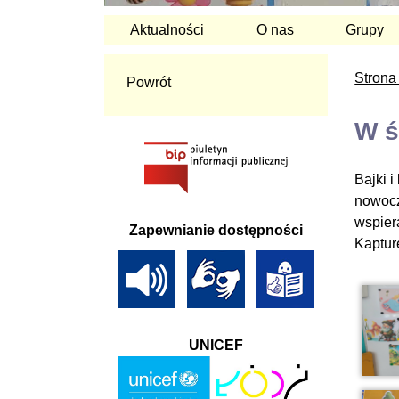
Aktualności
O nas
Grupy
Strona
Powrót
W ś
Bajki 
nowocz
wspier
Zapewnianie dostępności
Kaptur
UNICEF