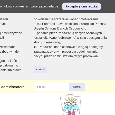
o plików cookies w Twojej przeglądarce.
Akceptuję ciasteczka
orządu
do wniesienia sprzeciwu wobec przetwarzania,
onym
8. ma Pan/Pani prawo wniesienia skargi do Prezesa
Urzędu Ochrony Danych Osobowych,
dą przekazywane
9. podanie przez Pana/Panią danych osobowych
cji
jest fakultatywne (dobrowolne) w celu udostępnienia
strony internetowej,
zetwarzane
10. Pana/Pani dane osobowe nie będą podlegały
niezbędnym do
zautomatyzowanym procesom podejmowania
decyzji przez Administratora, w tym profilowaniu.
ępu do treści
prostowania,
zamknij
zania lub prawo
 administratora
Fraza