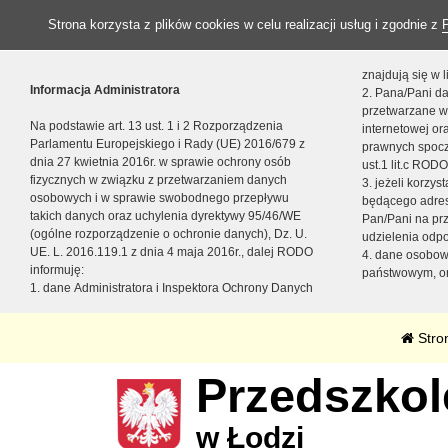
Strona korzysta z plików cookies w celu realizacji usług i zgodnie z
znajdują się w
Informacja Administratora
2. Pana/Pani da
przetwarzane w
Na podstawie art. 13 ust. 1 i 2 Rozporządzenia
internetowej o
Parlamentu Europejskiego i Rady (UE) 2016/679 z
prawnych spocz
dnia 27 kwietnia 2016r. w sprawie ochrony osób
ust.1 lit.c RODO
fizycznych w związku z przetwarzaniem danych
3. jeżeli korzy
osobowych i w sprawie swobodnego przepływu
będącego adres
takich danych oraz uchylenia dyrektywy 95/46/WE
Pan/Pani na pr
(ogólne rozporządzenie o ochronie danych), Dz. U.
udzielenia odp
UE. L. 2016.119.1 z dnia 4 maja 2016r., dalej RODO
4. dane osobo
informuję:
państwowym, or
1. dane Administratora i Inspektora Ochrony Danych
Stro
Przedszkole
w Łodzi