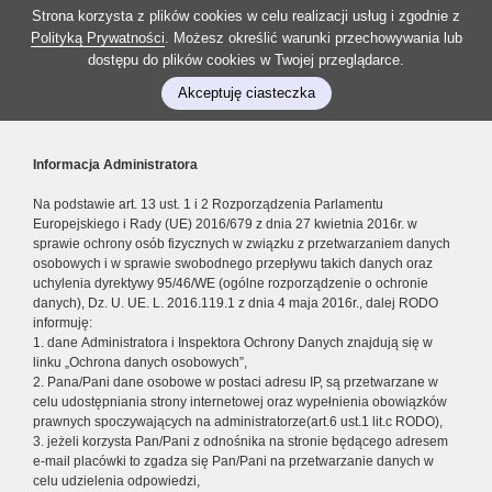
Strona korzysta z plików cookies w celu realizacji usług i zgodnie z
Polityką Prywatności
. Możesz określić warunki przechowywania lub
dostępu do plików cookies w Twojej przeglądarce.
Akceptuję ciasteczka
Informacja Administratora
Na podstawie art. 13 ust. 1 i 2 Rozporządzenia Parlamentu
Europejskiego i Rady (UE) 2016/679 z dnia 27 kwietnia 2016r. w
sprawie ochrony osób fizycznych w związku z przetwarzaniem danych
osobowych i w sprawie swobodnego przepływu takich danych oraz
uchylenia dyrektywy 95/46/WE (ogólne rozporządzenie o ochronie
danych), Dz. U. UE. L. 2016.119.1 z dnia 4 maja 2016r., dalej RODO
informuję:
1. dane Administratora i Inspektora Ochrony Danych znajdują się w
linku „Ochrona danych osobowych”,
2. Pana/Pani dane osobowe w postaci adresu IP, są przetwarzane w
celu udostępniania strony internetowej oraz wypełnienia obowiązków
prawnych spoczywających na administratorze(art.6 ust.1 lit.c RODO),
3. jeżeli korzysta Pan/Pani z odnośnika na stronie będącego adresem
e-mail placówki to zgadza się Pan/Pani na przetwarzanie danych w
celu udzielenia odpowiedzi,