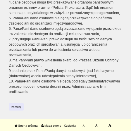
4. dane osobowe mogą być przekazywane organom państwowym,
organom ochrony prawnej (Policja, Prokuratura, Sąd) lub organom
samorządu terytorialnego w związku z prowadzonym postępowaniem,
5. Pana/Pani dane osobowe nie będą przekazywane do państwa
trzeciego ani do organizacji międzynarodowej,
6. Pana/Pani dane osobowe będą przetwarzane wyłącznie przez okres
i w zakresie niezbędnym do realizacji celu przetwarzania,
7. przysługuje Panu/Pani prawo dostępu do treści swoich danych
osobowych oraz ich sprostowania, usunięcia lub ograniczenia
przetwarzania lub prawo do wniesienia sprzeciwu wobec
przetwarzania,
8. ma Pan/Pani prawo wniesienia skargi do Prezesa Urzędu Ochrony
Danych Osobowych,
9. podanie przez Pana/Panią danych osobowych jest fakultatywne
(dobrowolne) w celu udostępnienia strony internetowej,
10. Pana/Pani dane osobowe nie będą podlegały zautomatyzowanym
procesom podejmowania decyzji przez Administratora, w tym
profilowaniu.
zamknij
Strona główna
Mapa strony
Czcionka