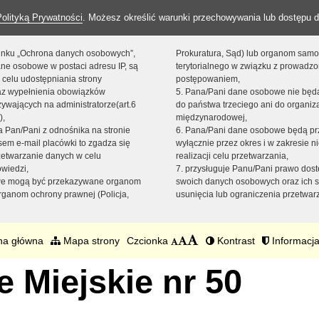
Polityką Prywatności
. Możesz określić warunki przechowywania lub dostępu d
 linku „Ochrona danych osobowych”,
Prokuratura, Sąd) lub organom sam
ne osobowe w postaci adresu IP, są
terytorialnego w związku z prowadz
 celu udostępniania strony
postępowaniem,
raz wypełnienia obowiązków
5. Pana/Pani dane osobowe nie bę
ywających na administratorze(art.6
do państwa trzeciego ani do organiza
),
międzynarodowej,
sta Pan/Pani z odnośnika na stronie
6. Pana/Pani dane osobowe będą pr
em e-mail placówki to zgadza się
wyłącznie przez okres i w zakresie 
zetwarzanie danych w celu
realizacji celu przetwarzania,
owiedzi,
7. przysługuje Panu/Pani prawo dost
we mogą być przekazywane organom
swoich danych osobowych oraz ich s
ganom ochrony prawnej (Policja,
usunięcia lub ograniczenia przetwar
na główna
Mapa strony
Czcionka
Kontrast
Informacja
 Miejskie nr 50