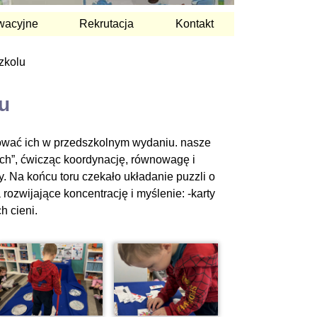
wacyjne
Rekrutacja
Kontakt
zkolu
u
ować ich w przedszkolnym wydaniu. nasze
tach”, ćwicząc koordynację, równowagę i
 Na końcu toru czekało układanie puzzli o
ozwijające koncentrację i myślenie: -karty
h cieni.