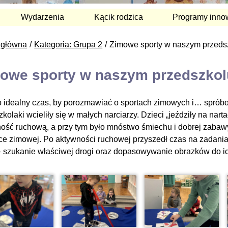
Wydarzenia
Kącik rodzica
Programy inno
 główna
Kategoria: Grupa 2
Zimowe sporty w naszym przeds
owe sporty w naszym przedszkol
o idealny czas, by porozmawiać o sportach zimowych i… sprób
kolaki wcieliły się w małych narciarzy. Dzieci „jeździły na nar
ość ruchową, a przy tym było mnóstwo śmiechu i dobrej zabawy.
ce zimowej. Po aktywności ruchowej przyszedł czas na zadania r
– szukanie właściwej drogi oraz dopasowywanie obrazków do ic