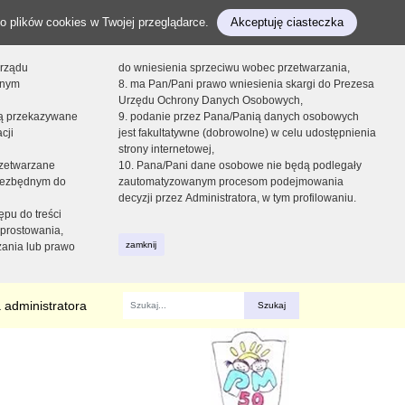
o plików cookies w Twojej przeglądarce.
Akceptuję ciasteczka
orządu
do wniesienia sprzeciwu wobec przetwarzania,
onym
8. ma Pan/Pani prawo wniesienia skargi do Prezesa
Urzędu Ochrony Danych Osobowych,
dą przekazywane
9. podanie przez Pana/Panią danych osobowych
cji
jest fakultatywne (dobrowolne) w celu udostępnienia
strony internetowej,
zetwarzane
10. Pana/Pani dane osobowe nie będą podlegały
niezbędnym do
zautomatyzowanym procesom podejmowania
decyzji przez Administratora, w tym profilowaniu.
ępu do treści
prostowania,
zamknij
zania lub prawo
 administratora
Fraza