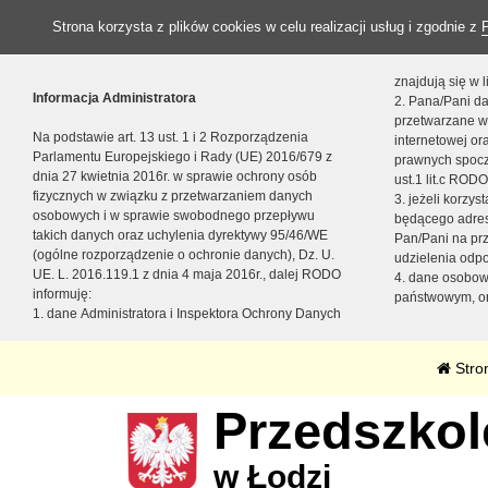
Strona korzysta z plików cookies w celu realizacji usług i zgodnie z
znajdują się w
Informacja Administratora
2. Pana/Pani da
przetwarzane w
Na podstawie art. 13 ust. 1 i 2 Rozporządzenia
internetowej o
Parlamentu Europejskiego i Rady (UE) 2016/679 z
prawnych spocz
dnia 27 kwietnia 2016r. w sprawie ochrony osób
ust.1 lit.c RODO
fizycznych w związku z przetwarzaniem danych
3. jeżeli korzy
osobowych i w sprawie swobodnego przepływu
będącego adres
takich danych oraz uchylenia dyrektywy 95/46/WE
Pan/Pani na pr
(ogólne rozporządzenie o ochronie danych), Dz. U.
udzielenia odp
UE. L. 2016.119.1 z dnia 4 maja 2016r., dalej RODO
4. dane osobo
informuję:
państwowym, or
1. dane Administratora i Inspektora Ochrony Danych
Stro
Przedszkole
w Łodzi