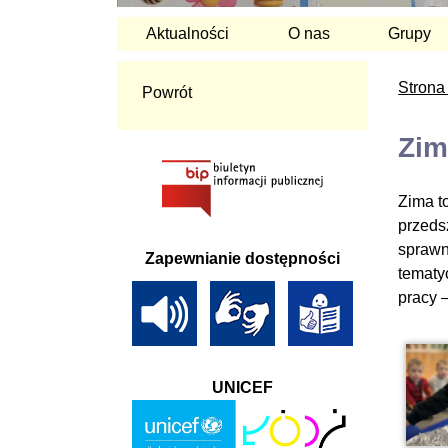
Aktualności
O nas
Grupy
Strona
Powrót
Zim
Zima t
przedsz
sprawn
Zapewnianie dostępności
tematy
pracy 
UNICEF